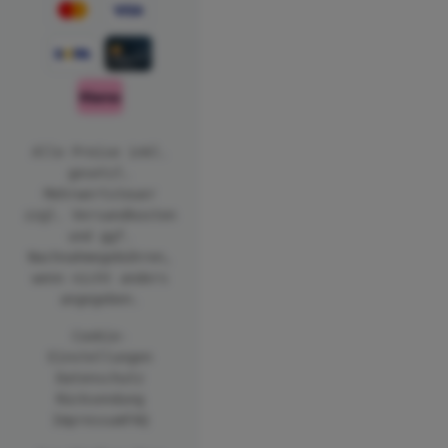
Alle Preise inkl.
gesetzl.
Mehrwertsteuer
zzgl.
Versandkosten
und ggf.
Nachnahmegebühren,
wenn nicht anders
angegeben.
Cookie-
Einstellungen
Datenschutz
Rücksendung
Impressum
FAQ