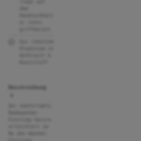
liegt auf
dem
Handtuchhalt
er stets
griffbereit
Aus robustem
Aluminium in
Anthrazit &
Kunststoff
Beschreibung
Der komfortable
Badewannen-
Einstieg Secura
erleichtert im
Nu den Wannen-
Einstieg.