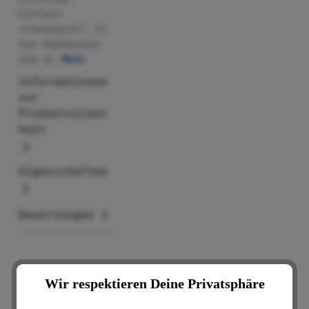
Einfach
schwungvoll in
die Badewanne
und d…
Mehr
Informationen
zur
Produktsicher
heit
Eigenschaften
Bewertungen
Wir respektieren Deine Privatsphäre