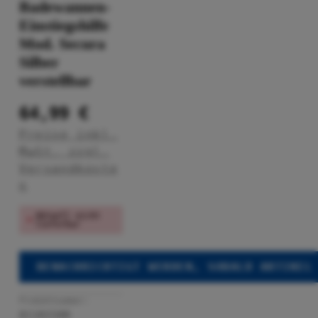
Badewannen-
Einstiegshilfe
Mod. Secura
Silber
verstellbar
64,99 €
Preise inkl.
MwSt. zzgl.
Versandkoste
n
Aktuell nicht
lieferbar
BENACHRICHTIGT WERDEN, SOBALD ARTIKEL
Produktnummer:
81101500