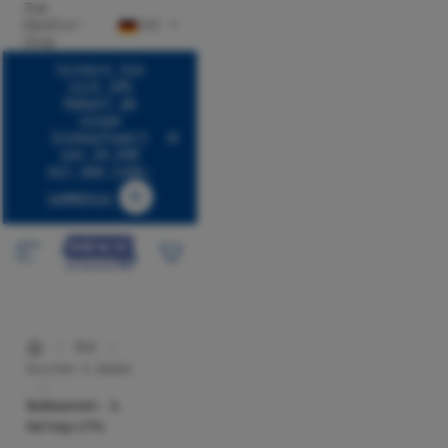
Zum
halt springen
Händler-
DE
Shop
Sichern Sie
sich 10%
Rabatt ab
einem
Einkaufswert
von 29,99€
mit dem Code:
SUMMER10
Code SUMMER10 kopieren
Bad
Duschen & Baden
Badewannen- &
Haltegriffe