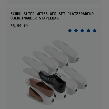
SCHUHHALTER WEISS 8ER SET PLATZSPAREND Ü
BEREINANDER STAPELBAR
Regulärer Preis:
33,99 €*
Durchschnittliche 