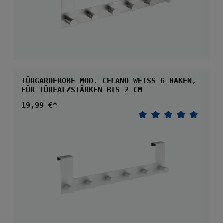
TÜRGARDEROBE MOD. CELANO WEISS 6 HAKEN, F
ÜR TÜRFALZSTÄRKEN BIS 2 CM
Regulärer Preis:
19,99 €*
Durchschnittliche 