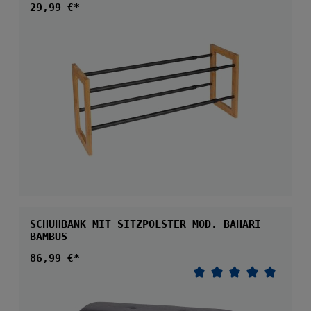
Regulärer Preis:
29,99 €*
SCHUHBANK MIT SITZPOLSTER MOD. BAHARI
BAMBUS
Regulärer Preis:
86,99 €*
Durchschnittliche 