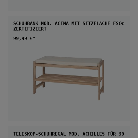
SCHUHBANK MOD. ACINA MIT SITZFLÄCHE FSC®
ZERTIFIZIERT
Regulärer Preis:
99,99 €*
TELESKOP-SCHUHREGAL MOD. ACHILLES FÜR 30