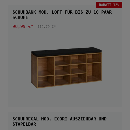
RABATT 12%
SCHUHBANK MOD. LOFT FÜR BIS ZU 10 PAAR
SCHUHE
Verkaufspreis:
98,99 €*
REGULÄRER PREIS:
112,79 €*
SCHUHREGAL MOD. ECORI AUSZIEHBAR UND
STAPELBAR