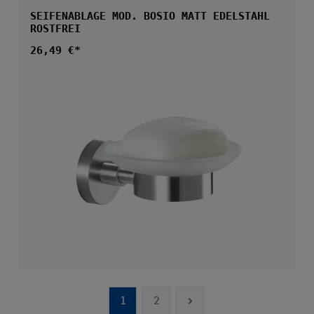
SEIFENABLAGE MOD. BOSIO MATT EDELSTAHL
ROSTFREI
Regulärer Preis:
26,49 €*
1
2
Seite
Seite