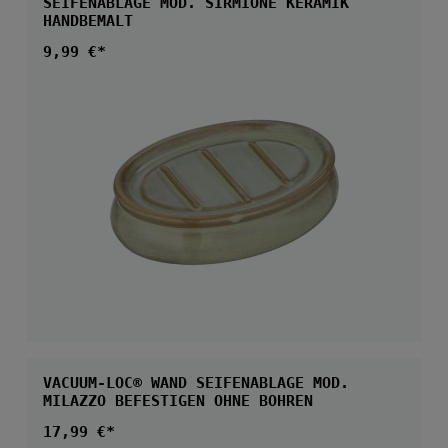
SEIFENABLAGE MOD. SIRMIONE KERAMIK
HANDBEMALT
Regulärer Preis:
9,99 €*
VACUUM-LOC® WAND SEIFENABLAGE MOD.
MILAZZO BEFESTIGEN OHNE BOHREN
Regulärer Preis:
17,99 €*