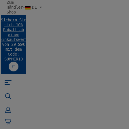
Zum
halt springen
Händler-
DE
Shop
Sichern Sie
sich 10%
Rabatt ab
einem
Einkaufswert
von 29,99€
mit dem
Code:
SUMMER10
Code SUMMER10 kopieren