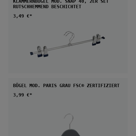
KLAMMERNBÜGEL MOD. SNAP 40, 2ER SET
RUTSCHHEMMEND BESCHICHTET
Regulärer Preis:
3,49 €*
BÜGEL MOD. PARIS GRAU FSC® ZERTIFIZIERT
Regulärer Preis:
3,99 €*