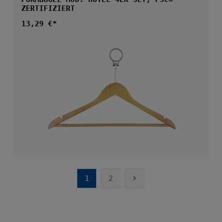
ZERTIFIZIERT
Regulärer Preis:
13,29 €*
1
2
Seite
Seite