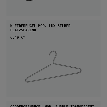
KLEIDERBÜGEL MOD. LUX SILBER
PLATZSPAREND
Regulärer Preis:
6,49 €*
GARDEROBENBÜGEL MOD. BUBBLE TRANSPARENT,