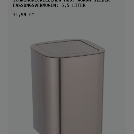
SCHWINGDECKELEIMER MOD. AURON SILBER
FASSUNGSVERMÖGEN: 5,5 LITER
Regulärer Preis:
31,99 €*