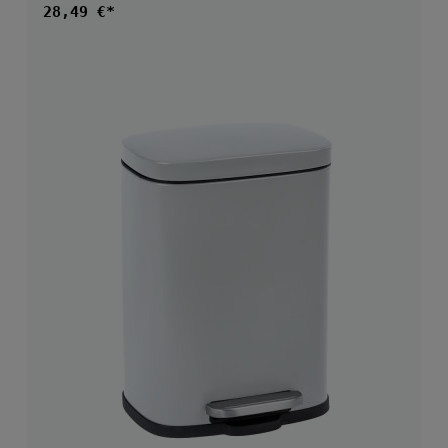
Regulärer Preis:
28,49 €*