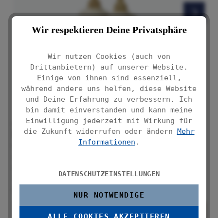
Wir respektieren Deine Privatsphäre
Wir nutzen Cookies (auch von
Drittanbietern) auf unserer Website.
Einige von ihnen sind essenziell,
während andere uns helfen, diese Website
und Deine Erfahrung zu verbessern. Ich
bin damit einverstanden und kann meine
Einwilligung jederzeit mit Wirkung für
BAD
die Zukunft widerrufen oder ändern
Mehr
Dezente Akzente für Ihr Badezimmer
Informationen
.
Mit den Badaccessoires von WENKO setzen Sie
stilvolle, zeitlose Akzente und schaffen
eine wohnliche, harmonische Atmosphäre in
DATENSCHUTZEINSTELLUNGEN
Ihrem Badezimmer – funktional, elegant und
perfekt abgestimmt auf den Landhausstil.
NUR NOTWENDIGE
ALLE COOKIES AKZEPTIEREN