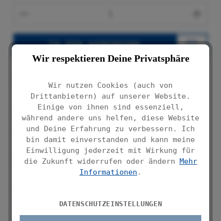
Produkt Anzahl: Gib den gewünschten We
IN DEN WARENKORB
Wir respektieren Deine Privatsphäre
Produktnummer:
54943100
Wir nutzen Cookies (auch von
Drittanbietern) auf unserer Website.
Einige von ihnen sind essenziell,
Geräumige Box aus geräuchertem Bambus
während andere uns helfen, diese Website
und Deine Erfahrung zu verbessern. Ich
Ästhetische Rillen-Optik für eine
bin damit einverstanden und kann meine
gemütliche Atmosphäre
Einwilligung jederzeit mit Wirkung für
Aufbewahrungsbox für die Küche, passend
die Zukunft widerrufen oder ändern
Mehr
zum Landhaus-Stil
Informationen
.
Zum Aufbewahren von Dosen, Flaschen,
Gewürzen etc.
DATENSCHUTZEINSTELLUNGEN
Ideal als Organizer auf der