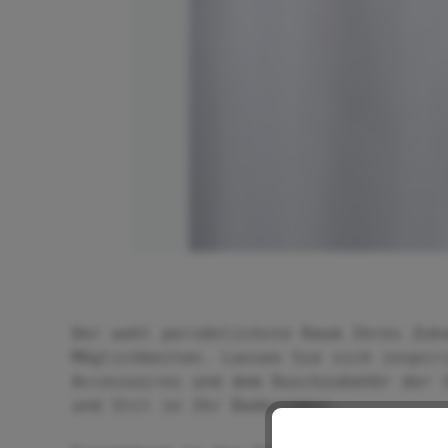
Der wohl persönlichste Raum Ihres Zuh
Möglichkeiten. Lassen Sie sich inspir
Accessoires und dem Duschzubehör der 
und Stil in Ihr Badezimmer.