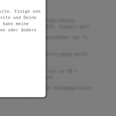
Produktnummer:
25904197
site. Einige von
bsite und Deine
SCHÖNER WOHNEN-Kollektion
d kann meine
Duschschiene JETE, Schwarz matt
fen oder ändern
Teleskopisch ausziehbar von 75 -
125 cm
Ohne Bohren, Befestigung durch
Klemmen
Aus Aluminium, bis zu 30 %
recycelter Anteil
Inkl. 12 Spezial-Vorhanggleitern
mit Clips