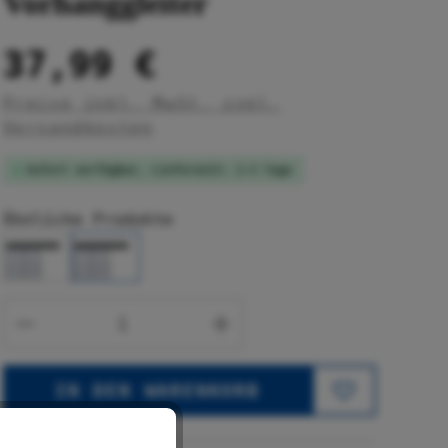
Vorhanggleiter
37,99 €
Preise inkl. MwSt. zzgl.
Versandkosten
Sofort verfügbar, Lieferzeit: 1-3 Tage
Ähnliche Produkte
Produkt Anzahl: Gib den gewünsc
IN DEN WARENKORB