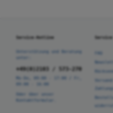
Service-Hotline
Service
Unterstützung und Beratung
FAQ
unter:
Newslet
+49(0)2103 / 573-270
Rücksen
Mo-Do, 09:00 - 17:00 / Fr,
Versand
09:00 - 16:00
Zahlung
Oder über unser
Bestell
Kontaktformular
.
widerru