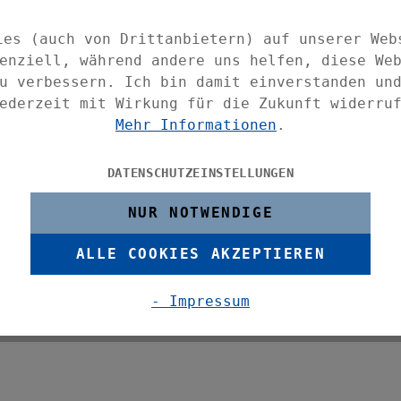
ne JETE lässt sich der jeweilige
r Seite schieben oder zuziehen. Der
ies (auch von Drittanbietern) auf unserer Web
t eine schnelle und stabile Befestigung,
enziell, während andere uns helfen, diese We
den müssen. Die Schiene ist teleskopisch
u verbessern. Ich bin damit einverstanden un
t ideal für kleinere Duschnischen
ederzeit mit Wirkung für die Zukunft widerru
Mehr Informationen
.
reiem Aluminium - davon bis zu 30 %
DATENSCHUTZEINSTELLUNGEN
12 spezielle Duschvorhang-Gleiter mit
ach befestigt wird.
NUR NOTWENDIGE
en Sie moderne Duschvorhänge in
ALLE COOKIES AKZEPTIEREN
 sowie dekorativ passende Bad-
- Impressum