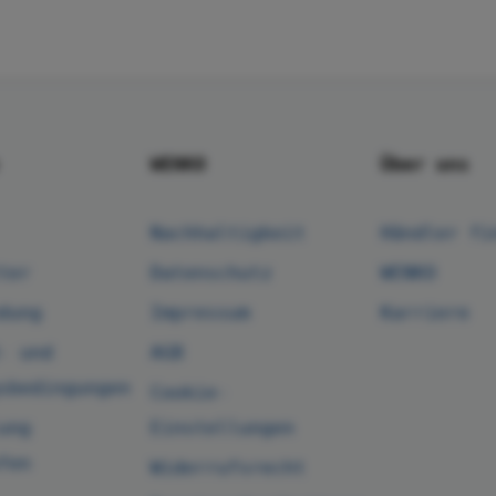
WENKO
Über uns
Nachhaltigkeit
Händler fi
ter
Datenschutz
WENKO
dung
Impressum
Karriere
- und
AGB
sbedingungen
Cookie-
ung
Einstellungen
fen
Widerrufsrecht