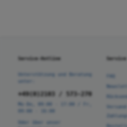
Service-Hotline
Service
Unterstützung und Beratung
FAQ
unter:
Newslet
+49(0)2103 / 573-270
Rücksen
Mo-Do, 09:00 - 17:00 / Fr,
Versand
09:00 - 16:00
Zahlung
Oder über unser
Bestell