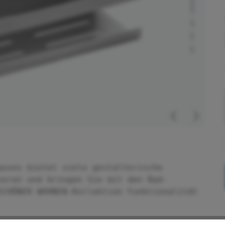
auses bietet viele gestalterische
ieren und bringen Sie mit den Bad-
SCHÖNER WOHNEN-Kollektion Funktionalität