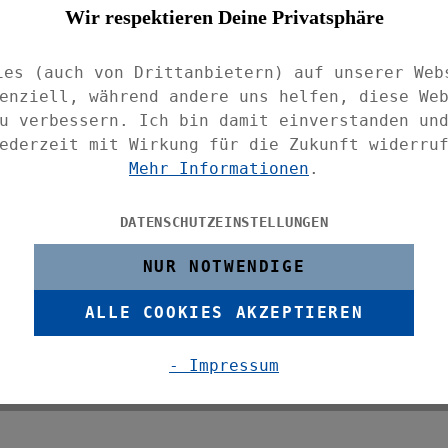
odukte immer griffbereit aufbewahren! Das
Wir respektieren Deine Privatsphäre
er Serie MELETO, die zudem auch
 Die Wandablage MELETO in matter
ies (auch von Drittanbietern) auf unserer Web
h einen dezenten Look.
enziell, während andere uns helfen, diese We
u verbessern. Ich bin damit einverstanden un
eignet sich die Ablage ideal für den
ederzeit mit Wirkung für die Zukunft widerru
Shampoo und Co. einen sicheren Platz zur
Mehr Informationen
.
Schlitze im Boden kann Duschwasser
DATENSCHUTZEINSTELLUNGEN
bringung auf glatten Oberflächen gelingt
NUR NOTWENDIGE
Klebepad-Technologie! Dazu einfach die
er gewünschten Stelle fest andrücken und
ALLE COOKIES AKZEPTIEREN
chregal belastbar und einsatzbereit.
itere Edelstahl-Ablagen in verschiedenen
- Impressum
gen bereit – immer passend für Ihren