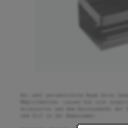
Der wohl persönlichste Raum Ihres Zuh
Möglichkeiten. Lassen Sie sich inspir
Accessoires und dem Duschzubehör der 
und Stil in Ihr Badezimmer.