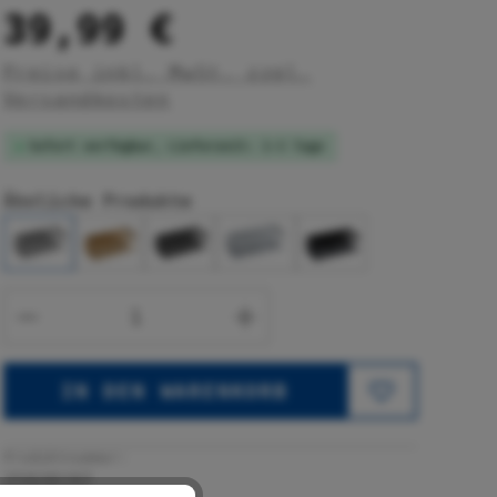
39,99 €
Preise inkl. MwSt. zzgl.
Versandkosten
Sofort verfügbar, Lieferzeit: 1-3 Tage
Ähnliche Produkte
Produkt Anzahl: Gib den gewünsc
IN DEN WARENKORB
Produktnummer:
25928197