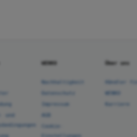
WENKO
Über uns
Nachhaltigkeit
Händler fi
ter
Datenschutz
WENKO
dung
Impressum
Karriere
- und
AGB
sbedingungen
Cookie-
ung
Einstellungen