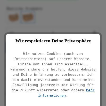
Ähnliche Produkte
Produkt Anzahl: Gib den gewünschten We
Wir respektieren Deine Privatsphäre
IN DEN WARENKORB
Wir nutzen Cookies (auch von
Drittanbietern) auf unserer Website.
Produktnummer:
Einige von ihnen sind essenziell,
64471100
während andere uns helfen, diese Website
und Deine Erfahrung zu verbessern. Ich
Dekoratives Körbchen aus Jute mit 2
bin damit einverstanden und kann meine
Griffen
Einwilligung jederzeit mit Wirkung für
die Zukunft widerrufen oder ändern
Mehr
Ideal zur Aufbewahrung von Accessoires
Informationen
.
und Zubehör