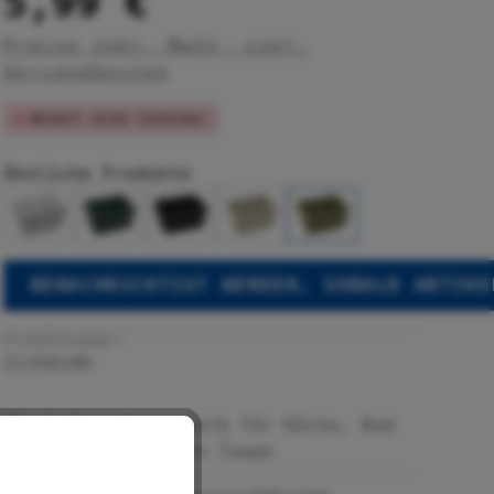
5,99 €
Preise inkl. MwSt. zzgl.
Versandkosten
Aktuell nicht lieferbar
Ähnliche Produkte
BENACHRICHTIGT WERDEN, SOBALD ARTIKE
Produktnummer:
21350100
Aufbewahrungskorb für Küche, Bad
und Haushalt in Taupe