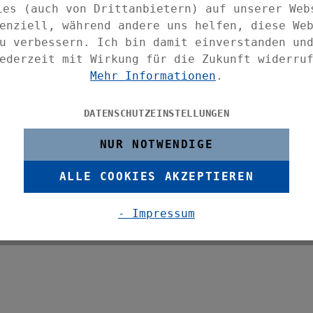
ies (auch von Drittanbietern) auf unserer Web
enziell, während andere uns helfen, diese We
ugteile übersichtlich gesammelt werden.
u verbessern. Ich bin damit einverstanden un
ederzeit mit Wirkung für die Zukunft widerru
korative Box, Schmuck, Wäsche oder Socken
Mehr Informationen
.
DATENSCHUTZEINSTELLUNGEN
utensilien, Stifte, Blätter und vieles
NUR NOTWENDIGE
angaben auf die breitesten Stellen an der
ALLE COOKIES AKZEPTIEREN
nd der konischen Form sind die Badkörbe
- Impressum