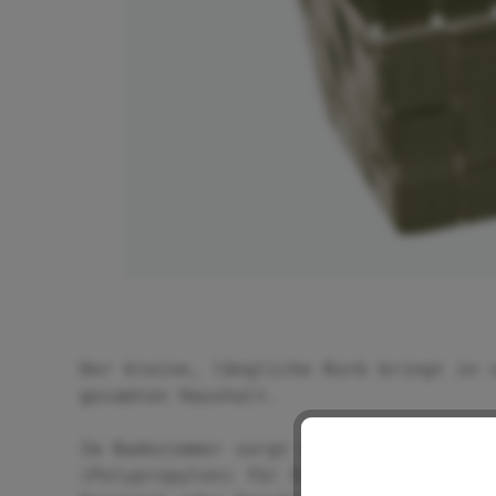
Der kleine, längliche Korb bringt in 
gesamten Haushalt.
Im Badezimmer sorgt der Korb aus hoch
(Polypropylen) für Stil und Ordnung b