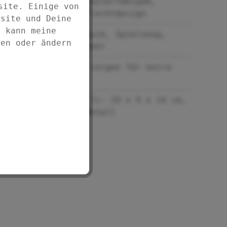
Korb aus strapazierfähigem,
site. Einige von
hochwertigem Flechtdesign
bsite und Deine
d kann meine
Ideal für Schmuck, Spielzeug,
fen oder ändern
Kosmetik und mehr
Metallstangen sorgen für extra
Stabilität
Maße (B x H x T): 19 x 9 x 14 cm,
Polypropylen/Metall