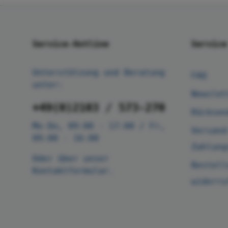
Service-Hotline
Service
Unterstützung und Beratung
FAQ
unter:
Newslet
+49(0)2103 / 573-270
Rücksen
Mo-Do, 09:00 - 17:00 / Fr,
Versand
09:00 - 16:00
Zahlung
Oder über unser
Bestell
Kontaktformular
.
widerru