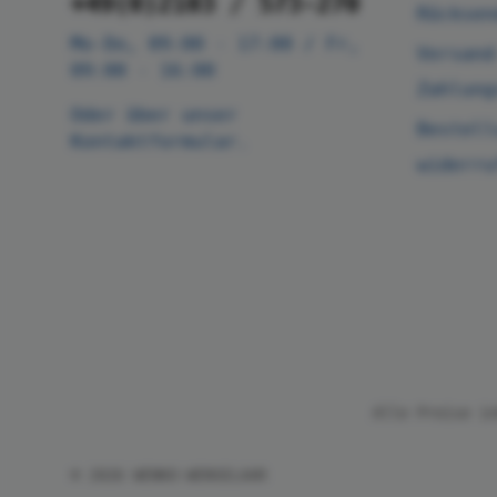
+49(0)2103 / 573-270
Rücksen
Mo-Do, 09:00 - 17:00 / Fr,
Versand
09:00 - 16:00
Zahlung
Oder über unser
Bestell
Kontaktformular
.
widerru
Alle Preise i
© 2026 WENKO-WENSELAAR