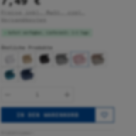
7,49 €
Preise inkl. MwSt. zzgl.
Versandkosten
Sofort verfügbar, Lieferzeit: 1-3 Tage
Ähnliche Produkte
Produkt Anzahl: Gib den gewünsc
IN DEN WARENKORB
Produktnummer: