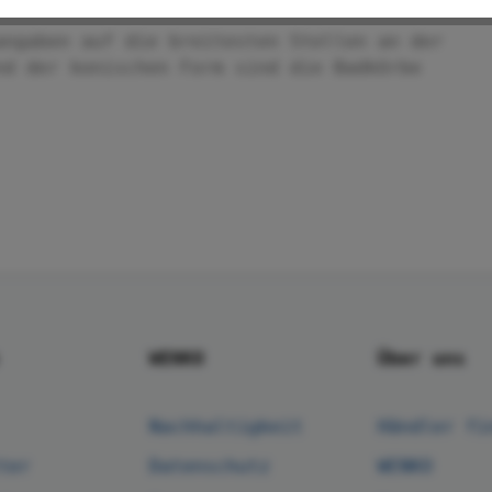
angaben auf die breitesten Stellen an der
nd der konischen Form sind die Badkörbe
WENKO
Über uns
Nachhaltigkeit
Händler fi
ter
Datenschutz
WENKO