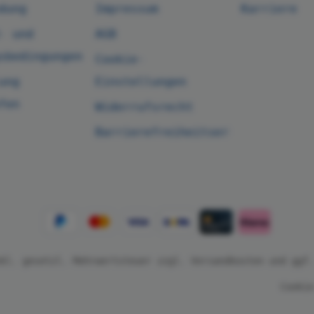
dung
Impressum
Karriere
- und
AGB
sbedingungen
Cookie-
ung
Einstellungen
fen
Widerrufsrecht
Barrierefreiheitserklärung
nkl. gesetzl. Mehrwertsteuer zzgl.
Versandkosten
und ggf.
Cookie