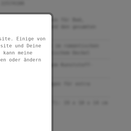
22574100
Aufbewahrungsbox für Bad,
Kinderzimmer und den gesamten
Haushalt
site. Einige von
bsite und Deine
In neuer Optik im romantischen
d kann meine
Rosa mit praktischem Deckel
fen oder ändern
Aus hochwertigem Kunststoff-
Geflecht (PP)
Mit Metallstangen für extra
Stabilität
Maße (B x H x T): 19 x 10 x 14 cm