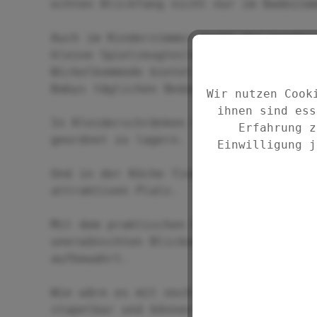
echten Blickfang nicht nur im Badezim
Auch im Kinderzimmer macht der handli
kleine Spielzeugteile oder Malsachen 
Wickelkommode bietet das Körbchen ein
Babys täglichen Bedarf.
Wir nutzen Cook
ihnen sind ess
In Kleiderschränken hilft die dekorat
Erfahrung z
geordnet zu lagern.
Einwilligung j
Und in der Küche finden kleine Küchen
attraktiven Platz.
Mit dem praktischen Deckel ist der In
unerwünschten Blicken geschützt! So w
aufbewahrt.
Wie wäre es mit noch mehr Ordnung? Di
stapelbar und können so platzsparend 