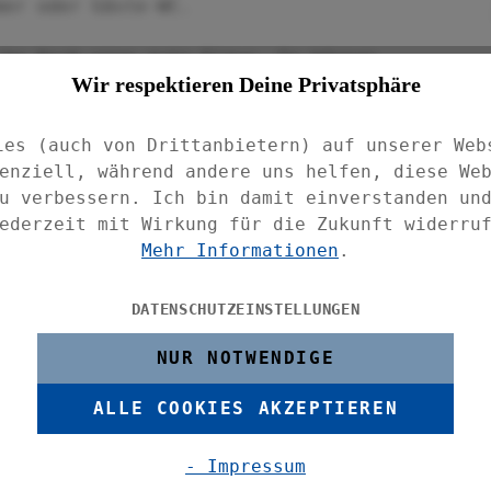
mer oder Gäste-WC.
che Korb eine gute Figur. So können
Wir respektieren Deine Privatsphäre
übersichtlich gesammelt werden. Neben der
e dekorative Aufbewahrungsmöglichkeit für
ies (auch von Drittanbietern) auf unserer Web
enziell, während andere uns helfen, diese We
ive Box, Schmuck, Wäsche oder Socken
u verbessern. Ich bin damit einverstanden un
ederzeit mit Wirkung für die Zukunft widerru
Mehr Informationen
.
utensilien, Stifte, Blätter, usw. einen
DATENSCHUTZEINSTELLUNGEN
halt des Aufbewahrungskorbs immer vor
NUR NOTWENDIGE
erden alle Utensilien diskret und sicher
ALLE COOKIES AKZEPTIEREN
e praktischen Körbe von WENKO sind
- Impressum
aufbewahrt werden.