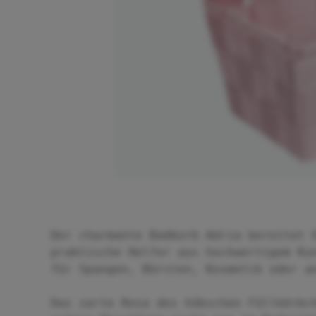
Der charmante Badkorb Adria bereitet 
praktische Helfer aus hochwertigem Ku
für Spangen, Bürsten, Kosmetik oder a
Das zarte Rosa des hübschen Füllkörbc