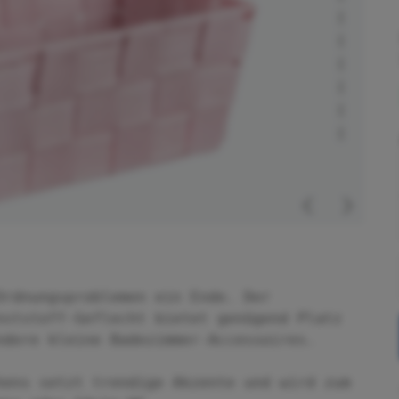
Ordnungsproblemen ein Ende. Der
nststoff-Geflecht bietet genügend Platz
ndere kleine Badezimmer-Accessoires.
hens setzt trendige Akzente und wird zum