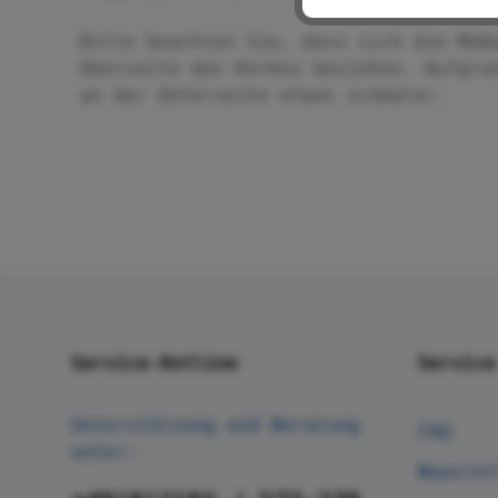
Bitte beachten Sie, dass sich die Maß
Oberseite des Korbes beziehen. Aufgru
an der Unterseite etwas schmaler.
Service-Hotline
Service
Unterstützung und Beratung
FAQ
unter:
Newslet