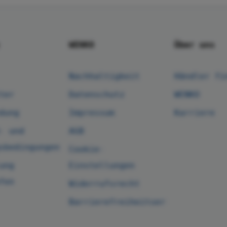
WENKO
Über uns
Nachhaltigkeit
Händler fi
ter
Datenschutz
WENKO
dung
Impressum
Karriere
- und
AGB
sbedingungen
Cookie-
ung
Einstellungen
fen
Widerrufsrecht
Barrierefreiheitserklärung