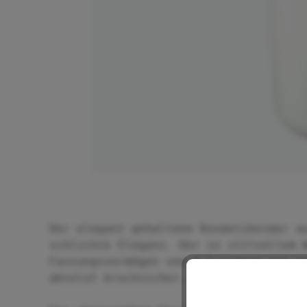
Der elegant gehaltene Kosmetikeimer a
schlichte Eleganz. Der in stilvollem 
Fassungsvermögen von 6,5 Litern ist a
absolut bruchsicher.