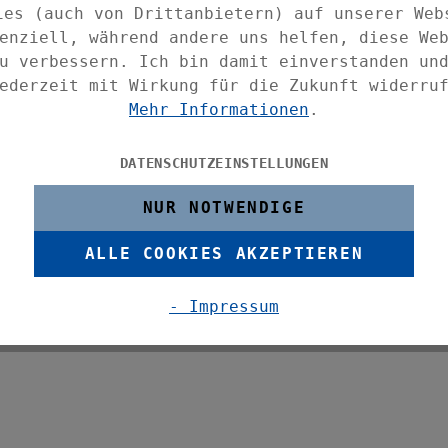
 Bad einen besonderen Flair. Durch seine
ies (auch von Drittanbietern) auf unserer Web
er besonders leicht zu reinigen und
enziell, während andere uns helfen, diese We
romte Deckel bietet einen schönen
u verbessern. Ich bin damit einverstanden un
rund. Der Schwingdeckel sorgt für leichte
ederzeit mit Wirkung für die Zukunft widerru
 Blick ins Innere.
Mehr Informationen
.
mit den anderen Badutensilien der Serie
DATENSCHUTZEINSTELLUNGEN
NUR NOTWENDIGE
ALLE COOKIES AKZEPTIEREN
- Impressum