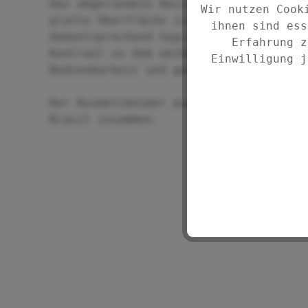
Das abgerundete Design verleiht jedem
Wir nutzen Cook
glatte Oberfläche ist der Kosmetikeim
ihnen sind ess
dementsprechend hygienisch. Der verch
Erfahrung z
Kontrast zu dem weißen Materialunterg
Einwilligung j
Bedienbarkeit und gewährt doch keinen
Der Kosmetikeimer passt hervorragend 
Brasil zusammen.