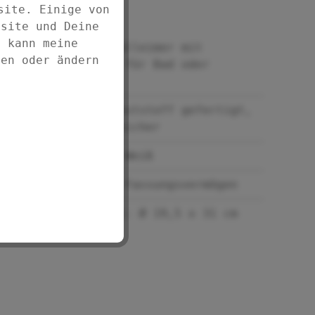
21207100
site. Einige von
bsite und Deine
d kann meine
Eleganter Abfalleimer mit
fen oder ändern
Schwingdeckel für Bad oder
Haushalt
Aus Spezialkunststoff gefertigt,
absolut bruchsicher
In stilvollem Weiß
Mit 6,5 Liter Fassungsvermögen
Maße (B/T x H): Ø 19,5 x 31 cm