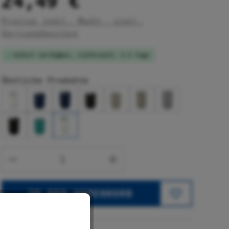
24,49 €
Preise inkl. MwSt. zzgl.
Versandkosten
Sofort verfügbar, Lieferzeit: 1-3 Tage
Ähnliche Produkte
Produkt Anzahl: Gib den gewünsc
IN DEN WARENKORB
Produktnummer: