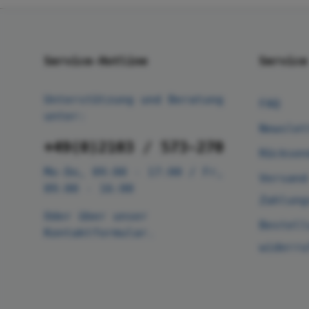
Service-Hotline
Service
Unterstützung und Beratung
FAQ
unter:
Newslet
+49(0)2103 / 573-270
Rücksen
Mo-Do, 09:00 - 17:00 / Fr,
Versand
09:00 - 16:00
Zahlung
Oder über unser
Bestell
Kontaktformular
.
widerru