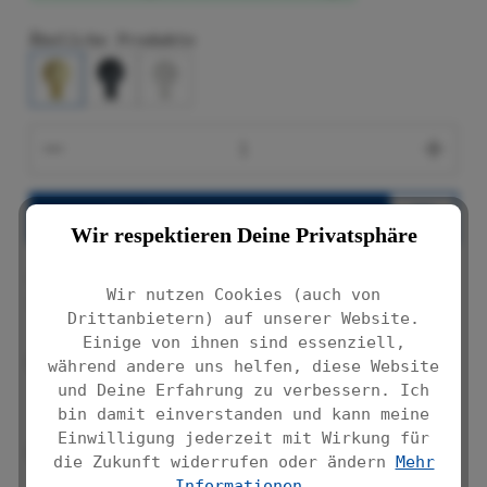
Ähnliche Produkte
Produkt Anzahl: Gib den gewünschten We
IN DEN WARENKORB
Wir respektieren Deine Privatsphäre
Produktnummer:
Wir nutzen Cookies (auch von
24445100
Drittanbietern) auf unserer Website.
Einige von ihnen sind essenziell,
Formschöner Haken mit 2
während andere uns helfen, diese Website
Aufhängemöglichkeiten, perfekt für den
und Deine Erfahrung zu verbessern. Ich
Einsatz in Bad, Küche oder Haushalt
bin damit einverstanden und kann meine
Einwilligung jederzeit mit Wirkung für
Handtuchhaken in schwerer, massiver
die Zukunft widerrufen oder ändern
Mehr
Qualität aus rostfreiem Edelstahl in
Informationen
.