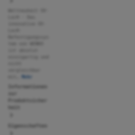
Weltneuheit UV-
Loc® - Das
innovative UV-
Loc®-
Befestigungssys
tem von WENKO
ist absolut
einzigartig und
nicht
vergleichbar
mit…
Mehr
Informationen
zur
Produktsicher
heit
Eigenschaften