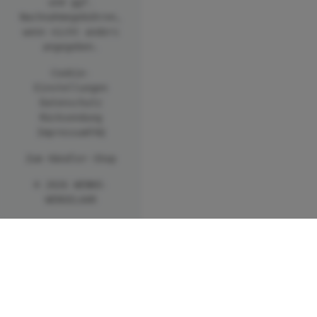
und ggf.
Nachnahmegebühren,
wenn nicht anders
angegeben.
Cookie-
Einstellungen
Datenschutz
Rücksendung
Impressum
FAQ
Zum Händler-Shop
© 2026 WENKO-
WENSELAAR