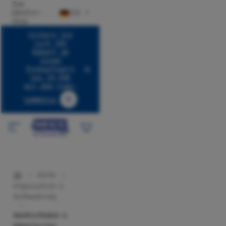
Zum
halt springen
Händler-
DE
Shop
Sichern Sie
sich 10%
Rabatt ab
einem
Einkaufswert
von 29,99€
mit dem Code:
SUMMER10
Code SUMMER10 kopieren
Küche
Organisation &
Aufbewahrung
Handtuchhaken &