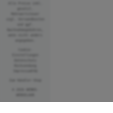
Alle Preise inkl.
gesetzl.
Mehrwertsteuer
zzgl.
Versandkosten
und ggf.
Nachnahmegebühren,
wenn nicht anders
angegeben.
Cookie-
Einstellungen
Datenschutz
Rücksendung
Impressum
FAQ
Zum Händler-Shop
© 2026 WENKO-
WENSELAAR