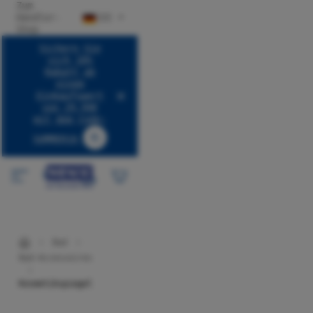
Zum
halt springen
Händler-
DE
Shop
Sichern Sie
sich 10%
Rabatt ab
einem
Einkaufswert
von 29,99€
mit dem Code:
SUMMER10
Code SUMMER10 kopieren
Bad
Bad-Accessoires
Kosmetikspiegel