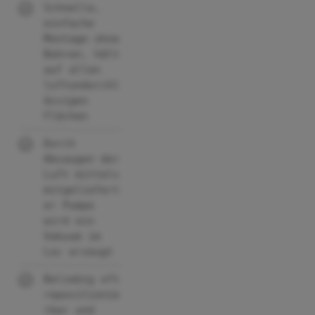
Schnelle,
einfache
Montage ohne
Bohren, hält
auf allen
luftundurchl
ässigen
Flächen
Durch
Absaugen der
Luft mittels
mitgeliefert
er Pumpe
wird ein
Vakuum im
Loc erzeugt
Beliebig oft
repositionie
rbar und