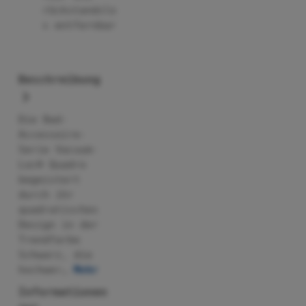
rückstandslo
s entfernbar
Beschreibung
Die Bad-
Accessoire-
Serie Vacuum-
Loc® Quadro
begeistert
durch ihr
quadratisches
Design in der
Trendfarbe
Schwarz, die
hochwer…
Mehr
Informationen