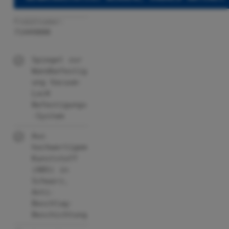
Produktnummer:
71449800
Spiegel zur
Wandbefestig
ung Vacuum-
Loc®
Befestigungs
-System
Aus
hochwertigem
Kunststoff
(ABS) in
Schwarz,
Anti-
Beschlag-
Beschichtung