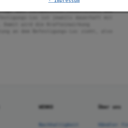
- Impressum
epositionierbar und rückstandslos
rfügt über Europäischen Patentschutz und
festigungs-Loc ist jeweils dauerhaft mit
. Damit wird die Krafteinwirkung
tung an dem Befestigungs-Loc zieht, also
WENKO
Über uns
Nachhaltigkeit
Händler fi