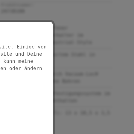
Produktnummer:
24738100
Stilvoller, offener
Toilettenpapierhalter im
angesagten Industrial-Style
site. Einige von
bsite und Deine
Aus matt lackiertem Stahl in
d kann meine
Schwarz
fen oder ändern
Befestigung durch Vacuum-Loc®
Saug-System ohne Bohren
Vacuum-Loc® Befestigungssystem im
Lieferumfang enthalten
Maße (B x H x T): 13 x 10,5 x 3,5
cm