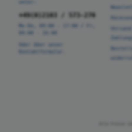
unter:
Newslet
+49(0)2103 / 573-270
Rücksen
Mo-Do, 09:00 - 17:00 / Fr,
Versand
09:00 - 16:00
Zahlung
Oder über unser
Bestell
Kontaktformular
.
widerru
Alle Preise i