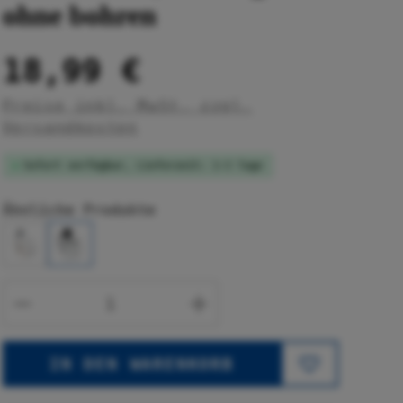
ohne bohren
18,99 €
Preise inkl. MwSt. zzgl.
Versandkosten
Sofort verfügbar, Lieferzeit: 1-3 Tage
Ähnliche Produkte
Produkt Anzahl: Gib den gewünsc
IN DEN WARENKORB