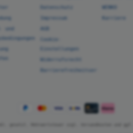
ter
Datenschutz
WENKO
dung
Impressum
Karriere
- und
AGB
sbedingungen
Cookie-
ung
Einstellungen
fen
Widerrufsrecht
Barrierefreiheitserklärung
nkl. gesetzl. Mehrwertsteuer zzgl.
Versandkosten
und ggf.