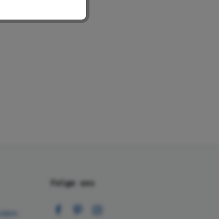
Folge uns
nden