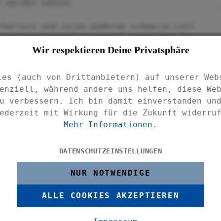
t werden können.
rhalters und seine moderne schwarze Loft-
d unaufdringlich in nahezu jedes Bad zu
Wir respektieren Deine Privatsphäre
 wird einfach auf den praktischen,
 Papier kann nach Bedarf entnommen
im Bad und Gäste-WC das WC-Papier stets
ies (auch von Drittanbietern) auf unserer Web
enziell, während andere uns helfen, diese We
u verbessern. Ich bin damit einverstanden un
rmöglicht schnelles, einfaches und
ederzeit mit Wirkung für die Zukunft widerru
f allen luftundurchlässigen und leicht
Mehr Informationen
.
m-Loc® System besteht aus einer Pumpe und
hrt oder geschraubt werden, auch
DATENSCHUTZEINSTELLUNGEN
NUR NOTWENDIGE
st mit Hilfe der Pumpe kinderleicht.
lieferter Pumpe wird ein Vakuum im Loc
ALLE COOKIES AKZEPTIEREN
soire sind sofort belastbar.