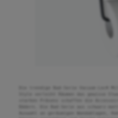
Die trendige Bad-Serie Vacuum-Loc® Mi
Style verleiht Räumen das gewisse Etw
starken Präsenz schaffen die Accessoi
Bädern. Die Bad-Serie aus schwarz-mat
Auswahl an geräumigen Wandablagen, Ha