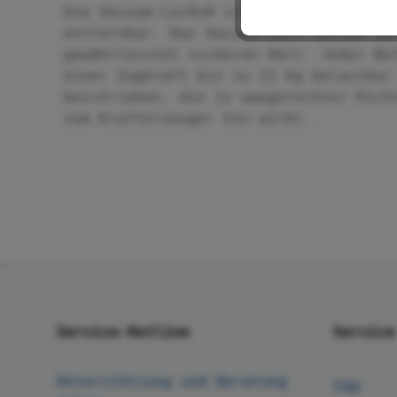
Die Vacuum-Loc®s® sind beliebig oft r
entfernbar. Das Vacuum-Loc® System ve
gewährleistet sicheren Halt. Jeder Be
einer Zugkraft bis zu 33 kg belastbar
beschrieben, die in waagerechter Rich
zum Krafterzeuger hin wirkt.
Service-Hotline
Service
Unterstützung und Beratung
FAQ