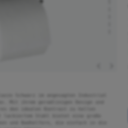
lazzo Schwarz im angesagten Industrial
as. Mit ihrem geradlinigen Design und
res den idealen Kontrast zu hellen
t lackiertem Stahl bietet eine große
ken und Badhelfern, die einfach in die