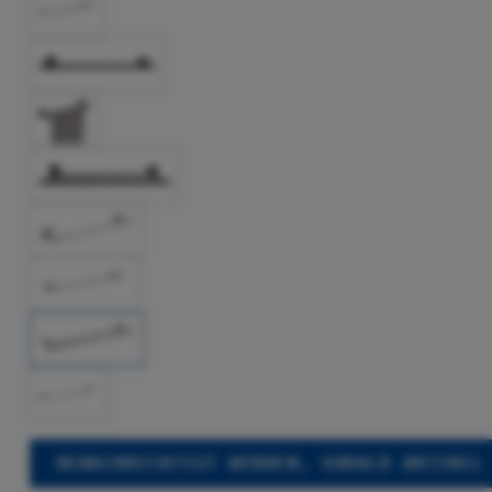
BENACHRICHTIGT WERDEN, SOBALD ARTIKEL