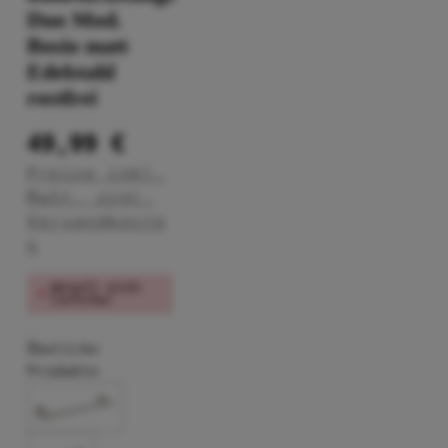
Duo Mod.
Bosio matt
Edelstahl
rostfrei
49,99 €
Preise inkl.
MwSt. zzgl.
Versandkoste
n
Aktuell nicht
lieferbar
Ähnliche
Produkte