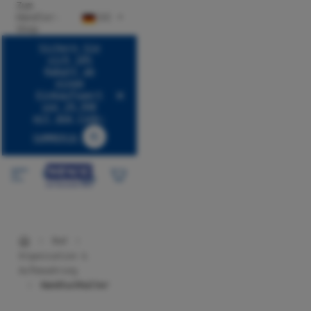
Zum
halt springen
Händler-
DE
Shop
Sichern Sie
sich 10%
Rabatt ab
einem
Einkaufswert
von 29,99€
mit dem Code:
SUMMER10
Code SUMMER10 kopieren
Bad
Organisation &
Aufbewahrung
Handtuchhalter