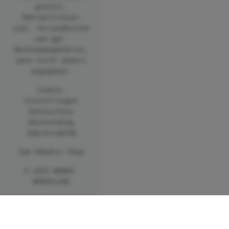
gesetzl.
Mehrwertsteuer
zzgl.
Versandkosten
und ggf.
Nachnahmegebühren,
wenn nicht anders
angegeben.
Cookie-
Einstellungen
Datenschutz
Rücksendung
Impressum
FAQ
Zum Händler-Shop
© 2026 WENKO-
WENSELAAR