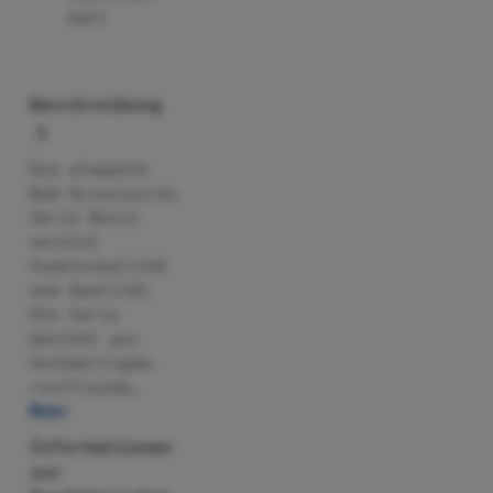
matt
Beschreibung
Die elegante
Bad-Accessoires
Serie Bosio
vereint
Funktionalität
und Qualität.
Die Serie
besteht aus
hochwertigem,
rostfreiem…
Mehr
Informationen
zur