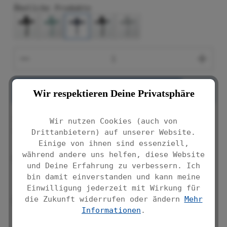
Ähnliche Produkte
Produkt Anzahl: Gib den gewünschten We
IN DEN WARENKORB
Wir respektieren Deine Privatsphäre
Produktnummer:
Wir nutzen Cookies (auch von
25697100
Drittanbietern) auf unserer Website.
Einige von ihnen sind essenziell,
während andere uns helfen, diese Website
Cleverer Bad- und Duschabzieher für
und Deine Erfahrung zu verbessern. Ich
streifenfreies Abwischen von glatten
bin damit einverstanden und kann meine
Flächen
Einwilligung jederzeit mit Wirkung für
die Zukunft widerrufen oder ändern
Mehr
In Blau, ideal für Spiegel,
Informationen
.
Duschkabine, Duschabtrennung und
Wandfliesen