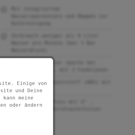
Mit integriertem
Wasserspareinsatz und Noppen zur
Kalkreinigung
Verbrauch weniger als 8 Liter
Wasser pro Minute (bei 3 Bar
Wasserdruck)
Bis zu 40% Wasser sparen bei
vollem Komfort, mit 3 Funktionen
Aus stabilem Kunststoff (ABS) mit
site. Einige von
Ø 12 cm
bsite und Deine
d kann meine
Universalanschluss mit ½“ ,
fen oder ändern
geeignet für Durchlauferhitzer
geeignet