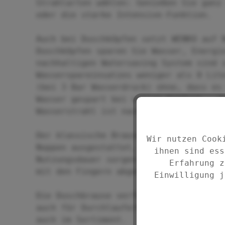
Strahlarten wählen: Genießen Sie ganz
oder die starke Intensive-Funktion.
Auch bei Duschköpfen setzt WENKO auf 
Duschköpfen sparen Sie Wasser, Energi
nachhaltigen Watersaving System sind 
Wasserspareinsatzes weniger als 8 Lit
(bei 3 Bar Wasserdruck) ohne, dass es
Wasser gespart bei vollem Komfort - d
Wasserstrahl ist nach wie vor gewährl
Der klassische Brausekopf aus stabile
Wir nutzen Cook
Noppen ausgestattet, die für eine ein
ihnen sind ess
Nutzungsdauer sorgen. Eventuelle Kalk
Erfahrung z
mit den Fingern abgerieben werden.
Einwilligung j
Die Duschbrause verfügt über einen Un
auch für Durchlauferhitzer geeignet. 
auch im Sortiment.