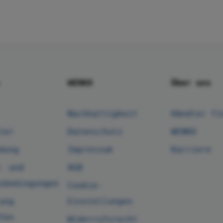
WENKO
Über uns
Nachhaltigkeit
Händler fi
ter
Datenschutz
WENKO
dung
Impressum
Karriere
- und
AGB
sbedingungen
Cookie-
ung
Einstellungen
fen
Widerrufsrecht