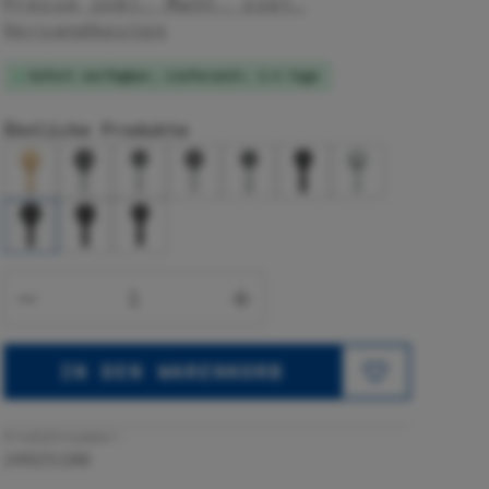
Preise inkl. MwSt. zzgl.
Versandkosten
Sofort verfügbar, Lieferzeit: 1-3 Tage
Ähnliche Produkte
Produkt Anzahl: Gib den gewünsc
IN DEN WARENKORB
Produktnummer:
24925100