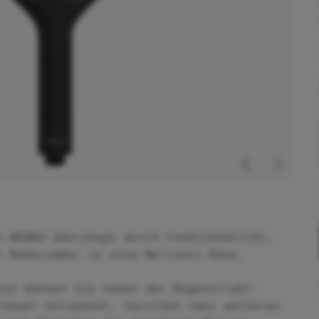
n WENKO überzeugt durch Funktionalität,
r Badezimmer in eine Wellness-Oase.
use können Sie neben der Regenstrahl-
chauer entspannt, zwischen zwei weiteren