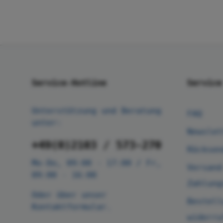
Service-Hotline
Service
Unterstützung und Beratung
FAQ
unter:
Newslet
+49(0)2103 / 573-270
Rücksen
Mo-Do, 09:00 - 17:00 / Fr,
Versand
09:00 - 16:00
Zahlung
Oder über unser
Bestell
Kontaktformular
.
widerru