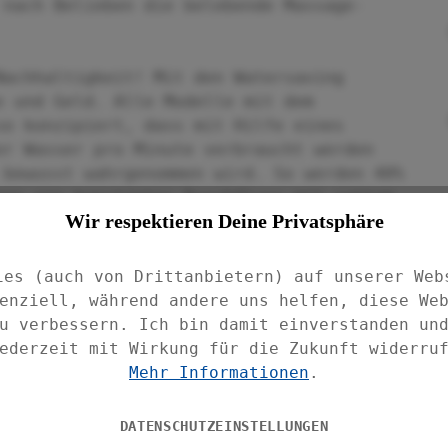
 nach Belieben die belebende Massage-
Nachhaltigkeit! Mit den Watersaving
e und Geld. Alle Modelle mit dem
so konzipiert, dass mit Hilfe eines
er Wasser pro Minute verbraucht werden
 bewusst wahrgenommen wird. So werden 40%
enn ein konstanter Durchfluss mit sattem
Wir respektieren Deine Privatsphäre
eistet.
m ABS in Schwarz matt ist mit praktischen
ies (auch von Drittanbietern) auf unserer Web
fache Kalkreinigung und eine lange
enziell, während andere uns helfen, diese We
ablagerungen an den Düsen können einfach
u verbessern. Ich bin damit einverstanden un
ederzeit mit Wirkung für die Zukunft widerru
Mehr Informationen
.
iversalanschluss mit ½“ und ist natürlich
Den passenden Duschschlauch hat WENKO
DATENSCHUTZEINSTELLUNGEN