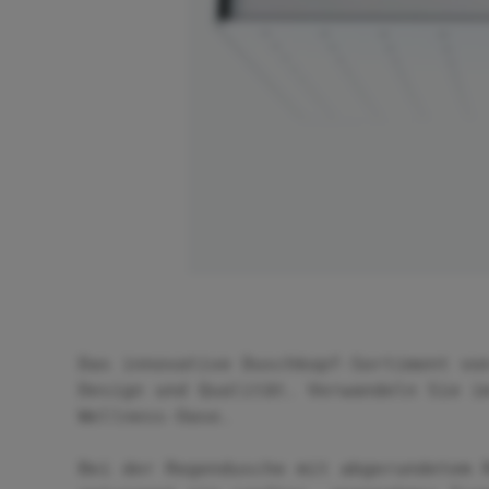
Das innovative Duschkopf-Sortiment vo
Design und Qualität. Verwandeln Sie i
Wellness-Oase.
Bei der Regendusche mit abgerundetem 