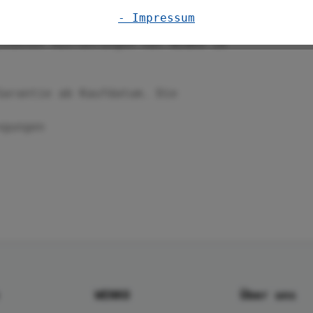
- Impressum
iedenen Ausführungen hat WENKO im
Garantie ab Kaufdatum. Die
ngungen
WENKO
Über uns