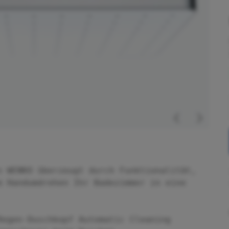
n WENKO überzeugt durch Funktionalität,
m Handumdrehen Ihr Badezimmer in eine
Regen-Duschkopf Automatic Cleaning