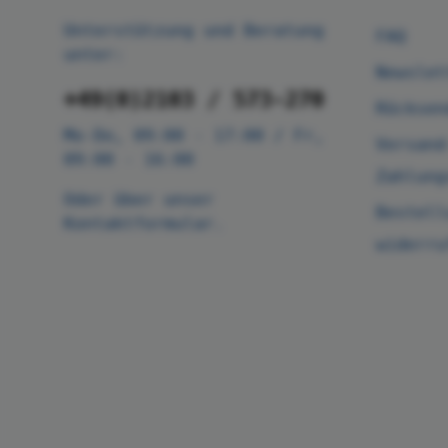
Unterstützung und Beratung
FAQ
unter:
Newslet
+49(0)2103 / 573-270
Rücksen
Mo-Do, 09:00 - 17:00 / Fr,
Versand
09:00 - 16:00
Zahlung
Oder über unser
Bestell
Kontaktformular
.
widerru