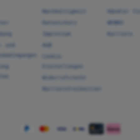
Nachhaltigkeit
Händler fi
ter
Datenschutz
WENKO
dung
Impressum
Karriere
- und
AGB
sbedingungen
Cookie-
ung
Einstellungen
fen
Widerrufsrecht
Barrierefreiheitserklärung