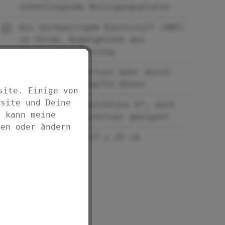
innenliegende Reinigungsplatte
Aus hochwertigem Kunststoff (ABS)
in Chrom, Kugelgelenk aus
verchromtem Messing
Kein Komfortverlust mehr durch
von Kalk verstopfte Düsen
site. Einige von
bsite und Deine
Mit Universalanschluss ½“, auch
d kann meine
für Durchlauferhitzer geeignet
fen oder ändern
Maße (B x L): 17 x 25 cm