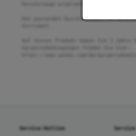
Duschstange problemlos möglich.
Den passenden Duschschlauch in versch
Sortiment.
Auf dieses Produkt haben Sie 3 Jahre 
Garantiebedingungen finden Sie hier:
https://www.wenko.com/de/garantiebedi
Service-Hotline
Service