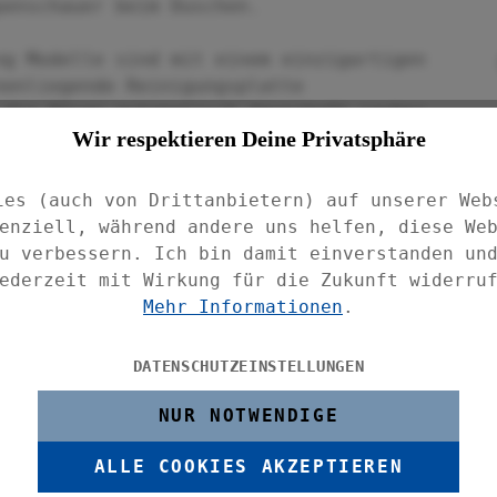
penschauer beim Duschen.
ng Modelle sind mit einem einzigartigen
nenliegende Reinigungsplatte
 die Düsen automatisch dauerhaft sauber
Wir respektieren Deine Privatsphäre
asserverteilung bleibt so dauerhaft
omfortverlust durch verstopfte Düsen bei
tem, kalkhaltigem Wasser.
ies (auch von Drittanbietern) auf unserer Web
enziell, während andere uns helfen, diese We
efertigt und mit Silber-glänzendem Chrom
u verbessern. Ich bin damit einverstanden un
gelenk aus verchromten Messing kann der
ederzeit mit Wirkung für die Zukunft widerru
nschte Position gestellt werden.
Mehr Informationen
.
alanschluss mit ½“ und ist natürlich auch
DATENSCHUTZEINSTELLUNGEN
NUR NOTWENDIGE
 ohne Brausearm direkt an der Decke
druck, als ob das Wasser direkt von der
ALLE COOKIES AKZEPTIEREN
 Befestigung an einer passenden