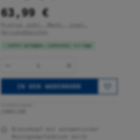
63,99 €
Preise inkl. MwSt. zzgl.
Versandkosten
Sofort verfügbar, Lieferzeit: 1-3 Tage
Produkt Anzahl: Gib den gewünsc
IN DEN WARENKORB
Produktnummer:
24001100
Brausekopf mit automatischer
Reinigungsfunktion durch