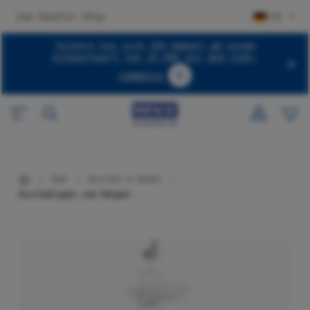
halt springen
Zum Händler-Shop
DE
Sichern Sie sich 10% Rabatt ab einem
Einkaufswert von 29,99€ mit dem Code:
SUMMER10
Code SUMMER10 kopieren
Bad
Duschen & Baden
Duschablagen zum Hängen
Bildergalerie überspringen