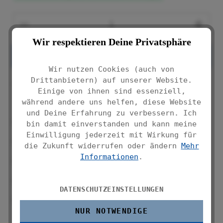
Produkt Anzahl: Gib den gewünschten We
Wir respektieren Deine Privatsphäre
IN DEN WARENKORB
Wir nutzen Cookies (auch von
Drittanbietern) auf unserer Website.
Produktnummer:
Einige von ihnen sind essenziell,
16824100
während andere uns helfen, diese Website
und Deine Erfahrung zu verbessern. Ich
3 Ablagekörbe und 2 Haken
bin damit einverstanden und kann meine
Einwilligung jederzeit mit Wirkung für
Mit Haken zum Aufhängen
die Zukunft widerrufen oder ändern
Mehr
Informationen
.
Massive Qualität
Chrom
DATENSCHUTZEINSTELLUNGEN
Maße (B x H x T): 25 x 62 x 14 cm
NUR NOTWENDIGE