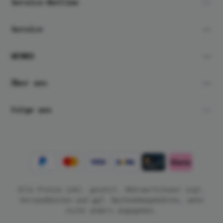
Service-Hotline
Service
WENKO
Über uns
Folge uns
Alle Preise inkl. gesetzl. Mehrwertsteuer zzgl.
Versandkosten
und ggf. Nachnahmegebühren, wenn
nicht anders angegeben.