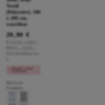
Textil
(Polyester), 180
x 200 cm,
waschbar
29,99 €
Preise inkl.
MwSt. zzgl.
Versandkoste
n
Aktuell nicht
lieferbar
Ähnliche
Produkte