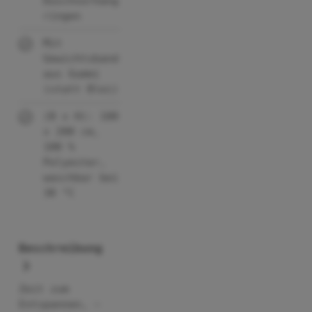
Duschvorhang
ringen
Mit
Gewichtsband
aus Gummi
(statt Blei)
(B x H): 180
x 200 cm,
100 %
Polyester,
waschbar bei
30 °C
Beschreibung
Zeit zum
Entspannen, –