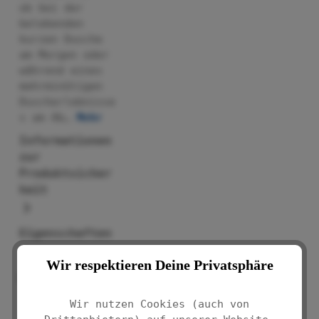
ob bei der
belebenden
kurzen Dusche
am Morgen oder
während eines
mehrminütigen
Duscherlebnisse
s am Ab…
Mehr
Informationen
zur
Produktsicher
heit
Eigenschaften
Wir respektieren Deine Privatsphäre
Bewertungen
Wir nutzen Cookies (auch von