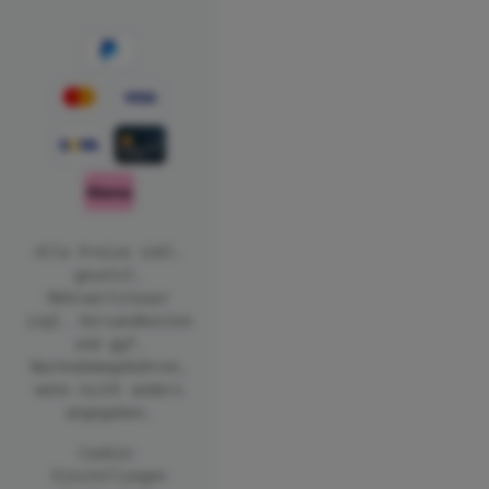
Alle Preise inkl.
gesetzl.
Mehrwertsteuer
zzgl.
Versandkosten
und ggf.
Nachnahmegebühren,
wenn nicht anders
angegeben.
Cookie-
Einstellungen