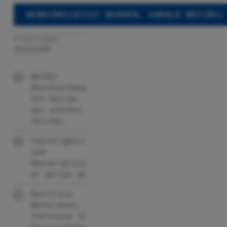
BENACHRICHTIGT WERDEN, SOBALD ARTIKEL
Produktnummer:
25243100
Weißer
Duschvorhang
mit Design
aus antiken
Zeichen
Feuchtigkeit
und
Wasserspritz
er perlen ab
Rostfreie
Metallösen.
Inklusive 12