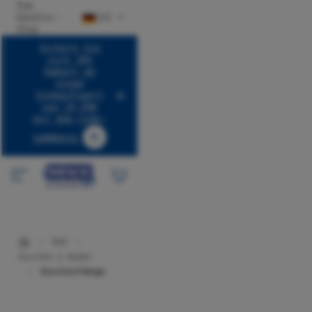
Zum
halt springen
Händler-
DE
Shop
Sichern Sie
sich 10%
Rabatt ab
einem
Einkaufswert
von 29,99€
mit dem Code:
SUMMER10
Code SUMMER10 kopieren
Bad
Duschen & Baden
Duschvorhänge