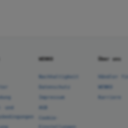
WENKO
Über uns
Nachhaltigkeit
Händler fi
ter
Datenschutz
WENKO
dung
Impressum
Karriere
- und
AGB
sbedingungen
Cookie-
ung
Einstellungen