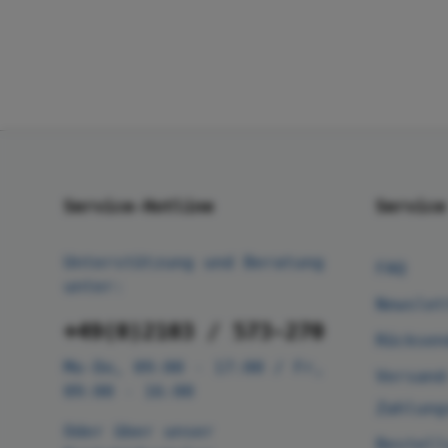
Service-Hotline
Service
Unterstützung und Beratung
FAQ
unter:
Newslet
+49(0)2103 / 573-270
Rücksen
Mo-Do, 09:00 - 17:00 / Fr,
Versand
09:00 - 16:00
Zahlung
Oder über unser
Bestell