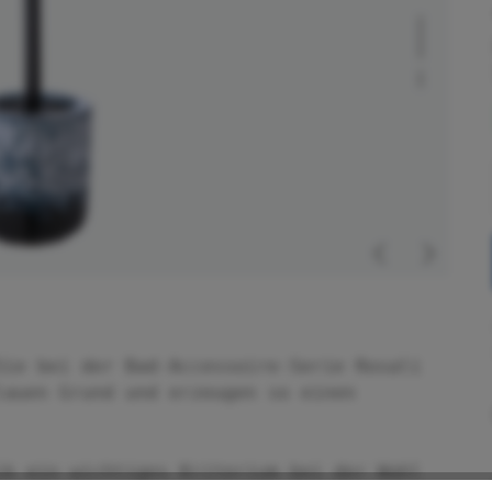
Sie bei der Bad-Accessoire-Serie Rosali
lauen Grund und erzeugen so einen
ik ein wichtiges Kriterium bei der Wahl