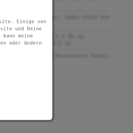
Blau
Mit Effektglasur, jedes Stück ein
site. Einige von
Unikat
bsite und Deine
d kann meine
(B/T x H):Ø 11,5 x 38 cm,
fen oder ändern
Bürstenkopf Ø 7,5 cm
Ergänzende Bad-Accessoires Rosali
erhältlich