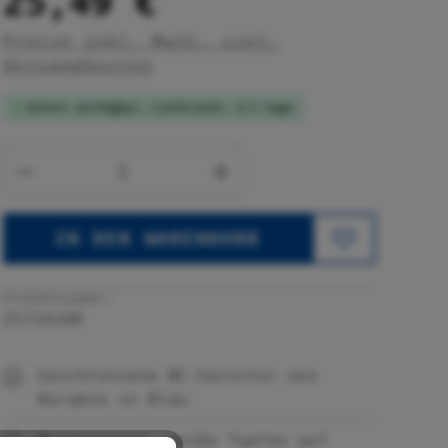
25,49 €
Preise inkl. MwSt. zzgl.
Versandkosten
Sofort verfügbar, Lieferzeit: 1-3 Tage
Produkt Anzahl: Gib den gewünsc
IN DEN WARENKORB
Produktnummer:
25734100
Geschlossene WC-Garnitur aus
Keramik in Blau
Musterspiel, weiße Tupfen auf