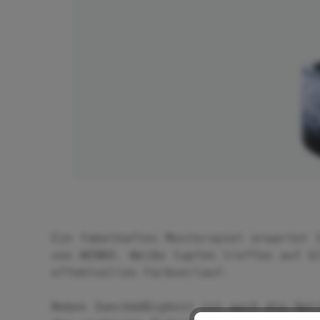
Ein fabelhaftes Musterspiel erwartet 
von WENKO. Weiße tupfen treffen auf b
effektvollen Farbverlauf.
Neben Zweckmäßigkeit ist auch die Opt