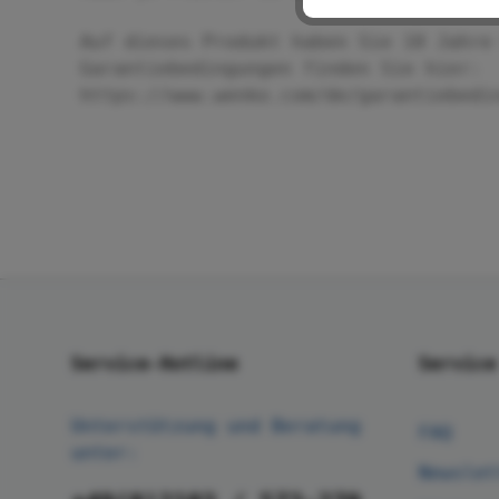
Auf dieses Produkt haben Sie 10 Jahre
Garantiebedingungen finden Sie hier:
https://www.wenko.com/de/garantiebedi
Service-Hotline
Service
Unterstützung und Beratung
FAQ
unter:
Newslet