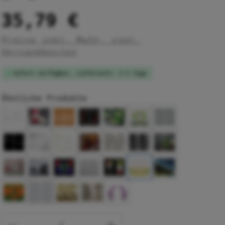
35,79 €
Preise inkl. MwSt. zzgl.
Versandkosten
Sofort verfügbar, Lieferzeit: 1-3 Tage
Ähnliche Produkte
Produkt Anzahl: Gib den gewünsc