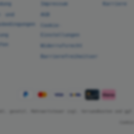
dung
Impressum
Karriere
- und
AGB
sbedingungen
Cookie-
ung
Einstellungen
fen
Widerrufsrecht
Barrierefreiheitserklärung
nkl. gesetzl. Mehrwertsteuer zzgl.
Versandkosten
und ggf.
Cookie