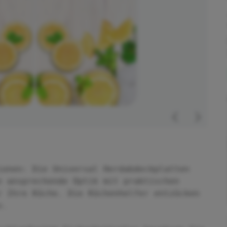
ionen: Die Universal Herdabdeckplatten
n ansprechende Optik mit praktischen
r Ihre Küche. Die Küchenhelfer entzücken
v.