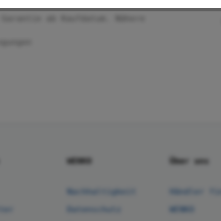
 Garantie ab Kaufdatum. Nähere
ngungen
WENKO
Über uns
Nachhaltigkeit
Händler fi
ter
Datenschutz
WENKO