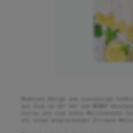
Modernes Design und vielseitige Funkt
aus Glas im 2er Set von WENKO vereine
Extras und sind echte Multitalente fü
mit einem ansprechenden Zitronen-Moti