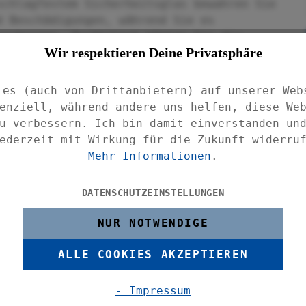
schlagfestem Sicherheitsglas bewahren Sie
d Beschädigungen, während Sie es
verbergen. Zusätzlich können Sie die
Wir respektieren Deine Privatsphäre
 Spritzschutz beim Kochen hinter dem Herd
ies (auch von Drittanbietern) auf unserer Web
 höhenverstellbaren, rutschfesten Füße
enziell, während andere uns helfen, diese We
xibel für alle Herdarten geeignet, sei es
u verbessern. Ich bin damit einverstanden un
Gas.
ederzeit mit Wirkung für die Zukunft widerru
Mehr Informationen
.
ßerdem als Erweiterung Ihrer
nutzen – besonders praktisch in kleinen
DATENSCHUTZEINSTELLUNGEN
lt. Nutzen Sie die Glasplatten als
eisen oder als Servierplatten beim
NUR NOTWENDIGE
, porenfreie Oberfläche der Abdeckungen
sie das Einnisten von Bakterien und
ALLE COOKIES AKZEPTIEREN
nigen ist.
- Impressum
tellbar zwischen 1,8 - 5,5 cm.