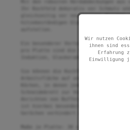
Mit den robusten Herdabdeckungen aus 
Ihr Kochfeld dekorativ vor Schmutz un
gleichzeitig vor neugierigen Blicken 
hitzebeständigen Glasplatten auch als
aufstellen.
Wir nutzen Cook
Ein besonderer Vorteil: Dank der vier
ihnen sind ess
pro Platte sind die Abdeckplatten fle
Erfahrung z
Induktion, Glaskeramik, Elektro oder 
Einwilligung j
Sie können die Kochfeldabdeckungen au
Arbeitsfläche auf und neben dem Herd 
Küchen, in denen jeder Zentimeter zäh
Schneidebrett zur Vorbereitung von Sp
Anrichten von Buffets. Die kratzfeste
ist hierbei besonders hygienisch, da 
Gerüchen verhindert und leicht zu rei
Maße je Platte: 30 x 52 cm, höhenvers