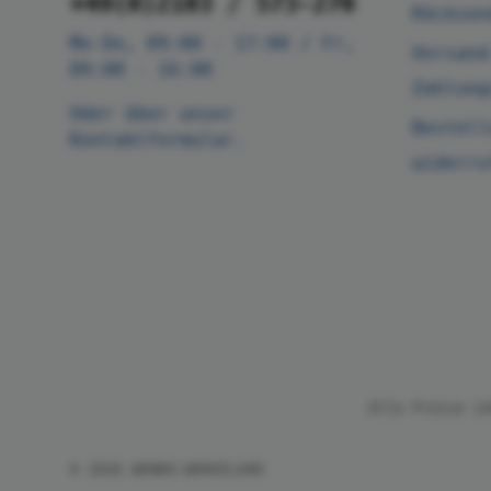
+49(0)2103 / 573-270
Rücksen
Mo-Do, 09:00 - 17:00 / Fr,
Versand
09:00 - 16:00
Zahlung
Oder über unser
Bestell
Kontaktformular
.
widerru
Alle Preise i
© 2026 WENKO-WENSELAAR