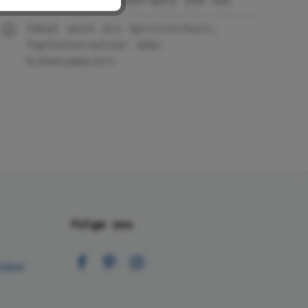
Induktion, Glaskeramik und Gas
Ideal auch als Spritzschutz,
Topfuntersetzer oder
Schneidebrett
Folge uns
nden