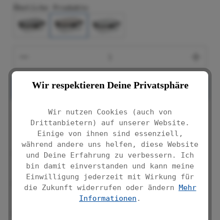
Ähnliche Produkte
Produkt Anzahl: Gib den gewünschten We
Wir respektieren Deine Privatsphäre
IN DEN WARENKORB
Wir nutzen Cookies (auch von
Produktnummer:
Drittanbietern) auf unserer Website.
55037100
Einige von ihnen sind essenziell,
während andere uns helfen, diese Website
Universelle Glas-Frischhaltedose mit
und Deine Erfahrung zu verbessern. Ich
Deckel aus Edelstahl
bin damit einverstanden und kann meine
Einwilligung jederzeit mit Wirkung für
Dank Clipsystem auslaufsicher und
die Zukunft widerrufen oder ändern
Mehr
luftdicht verschließbar
Informationen
.
Ohne Deckel: mikrowellen-, backofen-