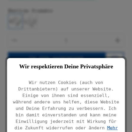
Ähnliche Produkte
Produkt Anzahl: Gib den gewünschten We
IN DEN WARENKORB
Wir respektieren Deine Privatsphäre
Produktnummer:
5921500
Wir nutzen Cookies (auch von
Drittanbietern) auf unserer Website.
Einige von ihnen sind essenziell,
Ausziehbarer Korb für zusätzlichen
während andere uns helfen, diese Website
Stauraum im Küchenschrank
und Deine Erfahrung zu verbessern. Ich
bin damit einverstanden und kann meine
Leichte und schnelle Erreichbarkeit der
Einwilligung jederzeit mit Wirkung für
verstauten Küchenutensilien
die Zukunft widerrufen oder ändern
Mehr