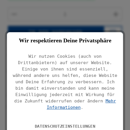
Produkt Anzahl: Gib den gewünschten We
IN DEN WARENKORB
Wir respektieren Deine Privatsphäre
Produktnummer:
69290800
Wir nutzen Cookies (auch von
Drittanbietern) auf unserer Website.
Einige von ihnen sind essenziell,
Form ist besonders geeignet für Jacken,
während andere uns helfen, diese Website
Sakkos, T-Shirts, Hemden, Blusen und
und Deine Erfahrung zu verbessern. Ich
Röcke
bin damit einverstanden und kann meine
Einwilligung jederzeit mit Wirkung für
Praktisches 5er Set
die Zukunft widerrufen oder ändern
Mehr
Garderobenbügel in massiver Ausführung,
Informationen
.
rutschhemmende Beschichtung, drehbarer
Haken
DATENSCHUTZEINSTELLUNGEN