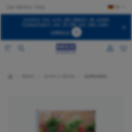
halt springen
Zum Händler-Shop
DE
Sichern Sie sich 10% Rabatt ab einem
Einkaufswert von 29,99€ mit dem Code:
SUMMER10
Code SUMMER10 kopieren
Wohnen
Garten & Balkon
Sichtschutz
Bildergalerie überspringen