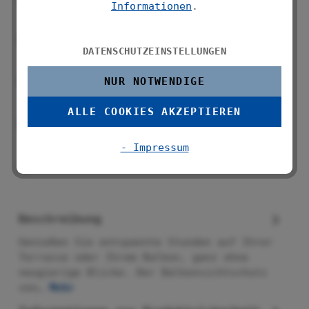
Informationen
.
vor indiskreten Blicken
Glasfaserverstärkte Folie, UV- und
DATENSCHUTZEINSTELLUNGEN
witterungsbeständig
Schnelltrocknend und reißfest, bei
NUR NOTWENDIGE
Bedarf zuschneidbar
ALLE COOKIES AKZEPTIEREN
Maße (B x L): 85 x 500 cm, inkl. 25 UV-
beständigen Kabelbindern
- Impressum
Beschreibung
Genießen Sie entspannte Stunden auf Ihrer
Terrasse oder Ihrem Balkon, ganz ohne
neugierige Blicke. Der Balkonsichtschutz
von…
Mehr