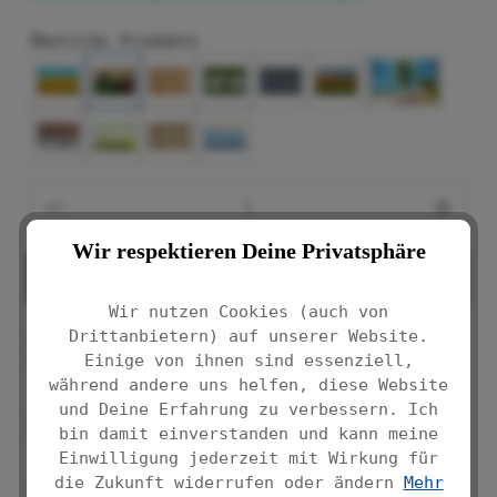
Ähnliche Produkte
Produkt Anzahl: Gib den gewünschten We
Wir respektieren Deine Privatsphäre
IN DEN WARENKORB
Wir nutzen Cookies (auch von
Drittanbietern) auf unserer Website.
Produktnummer:
Einige von ihnen sind essenziell,
9939860500
während andere uns helfen, diese Website
und Deine Erfahrung zu verbessern. Ich
Balkon-Sichtschutz mit farbenfrohem
bin damit einverstanden und kann meine
Mauerblumen-Motiv
Einwilligung jederzeit mit Wirkung für
die Zukunft widerrufen oder ändern
Mehr
Schützt Ihre Privatsphäre, bewahrt Sie