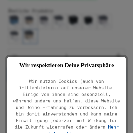
Ähnliche Produkte
Produkt Anzahl: Gib den gewünschten We
Wir respektieren Deine Privatsphäre
IN DEN WARENKORB
Wir nutzen Cookies (auch von
Drittanbietern) auf unserer Website.
Produktnummer:
Einige von ihnen sind essenziell,
50222100
während andere uns helfen, diese Website
und Deine Erfahrung zu verbessern. Ich
Stilvoller Luftentfeuchter zur
bin damit einverstanden und kann meine
Vorbeugung von Schimmel- und
Einwilligung jederzeit mit Wirkung für
Geruchsbildung
die Zukunft widerrufen oder ändern
Mehr