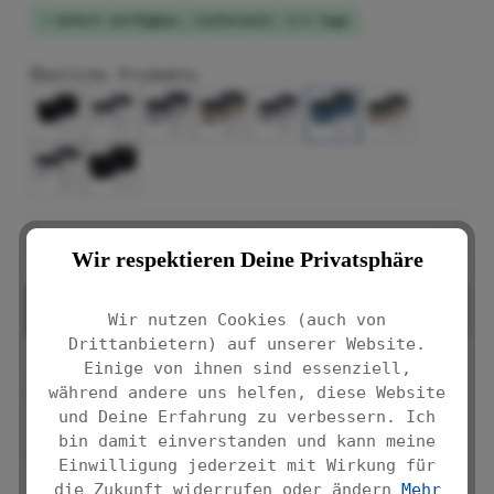
Sofort verfügbar, Lieferzeit: 1-3 Tage
Ähnliche Produkte
Produkt Anzahl: Gib den gewünschten We
Wir respektieren Deine Privatsphäre
IN DEN WARENKORB
Wir nutzen Cookies (auch von
Drittanbietern) auf unserer Website.
Einige von ihnen sind essenziell,
Produktnummer:
während andere uns helfen, diese Website
69383800
und Deine Erfahrung zu verbessern. Ich
bin damit einverstanden und kann meine
Stilvoller Luftentfeuchter im 2er Set
Einwilligung jederzeit mit Wirkung für
zur Vorbeugung von Schimmel- und
die Zukunft widerrufen oder ändern
Mehr