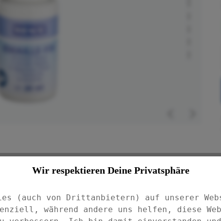
ein nützlicher Helfer zum Ausbessern
Wir respektieren Deine Privatsphäre
 Badewannen, Duschen, Kühlschranken, dem
ies (auch von Drittanbietern) auf unserer Web
enziell, während andere uns helfen, diese We
rt und ermöglicht einfachste Anwendung.