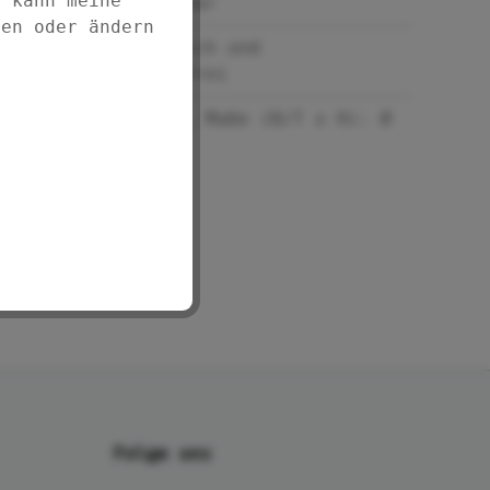
d kann meine
wasserverdünnbar
fen oder ändern
Umweltfreundlich und
lösungsmittelfrei
Inhalt: 20 ml, Maße (B/T x H): Ø
2,8 x 7,5 cm
Folge uns