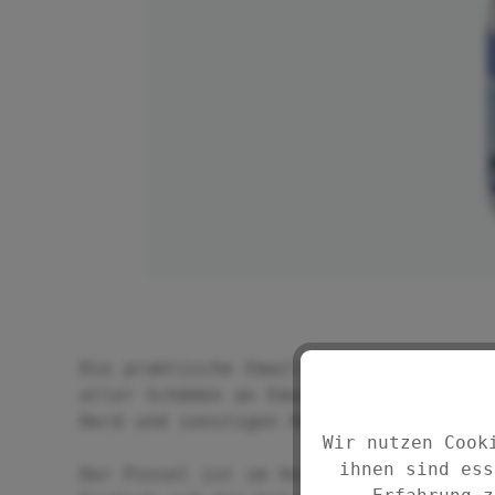
Die praktische Emaille-Reparatur ist 
aller Schäden an Emaille und Lack bei
Herd und sonstigen Haushaltsgeräten.
Wir nutzen Cook
ihnen sind ess
Der Pinsel ist im Verschluss integrie