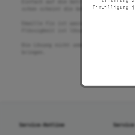
Erfahrung z
Einfach auf die betroffene Stelle auf
Einwilligung j
schon scheint die behandelte Stelle i
Emaille Fix ist wasserverdünnbar und 
Flüssigkeit ist lösungsmittelfrei und
Die Lösung nicht unmittelbar in Verbi
bringen.
Service-Hotline
Service