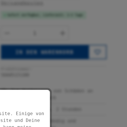
Versandkosten
Sofort verfügbar, Lieferzeit: 1-3 Tage
Produkt Anzahl: Gib den gewünsc
IN DEN WARENKORB
Produktnummer:
5660515100
Zum Ausbessern von Schäden an
Emaille und Lack
Trockenzeit ca. 2 Stunden
site. Einige von
bsite und Deine
Temperaturbeständig und