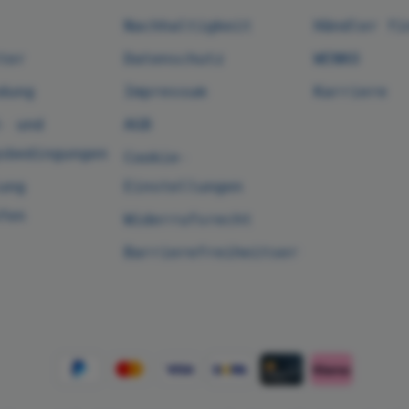
Nachhaltigkeit
Händler fi
ter
Datenschutz
WENKO
dung
Impressum
Karriere
- und
AGB
sbedingungen
Cookie-
ung
Einstellungen
fen
Widerrufsrecht
Barrierefreiheitserklärung