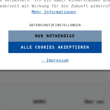
u verbessern. Ich bin damit einverstanden un
tragen, 2 Stunden trocknen lassen und
ederzeit mit Wirkung für die Zukunft widerru
n seidig-mattem Glanz.
Mehr Informationen
.
temperaturbeständig. Die 20 ml
 daher sehr umweltfreundlich.
DATENSCHUTZEINSTELLUNGEN
NUR NOTWENDIGE
ndung mit der Heizplatte oder ähnlichem
ALLE COOKIES AKZEPTIEREN
- Impressum
WENKO
Über uns