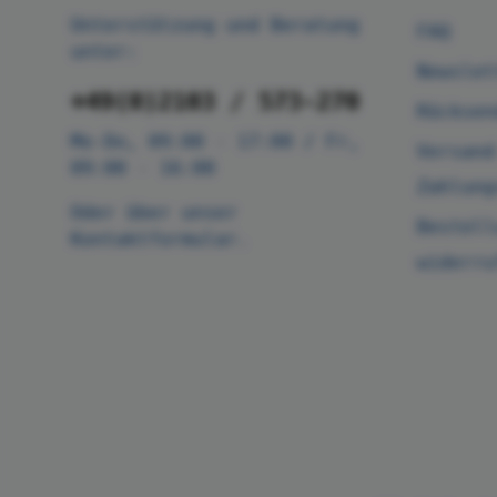
Unterstützung und Beratung
FAQ
unter:
Newslet
+49(0)2103 / 573-270
Rücksen
Mo-Do, 09:00 - 17:00 / Fr,
Versand
09:00 - 16:00
Zahlung
Oder über unser
Bestell
Kontaktformular
.
widerru