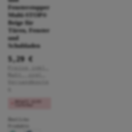
Fensterstopper
Multi-STOP®
Beige für
Türen, Fenster
und
Schubladen
5,29 €
Preise inkl.
MwSt. zzgl.
Versandkoste
n
Aktuell nicht
lieferbar
Ähnliche
Produkte