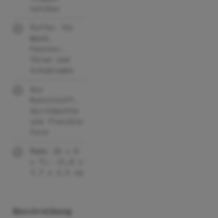
nutzbar
Puffer für
Wand,
Fenster,
Türen und
Schubladen
Aus
Kunststoff,
durchdachte
und flexible
Form
Maße (B x H
x T): 11,8 x
7,7 x 2,5 cm
Beschreibung