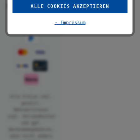
Folge uns
ALLE COOKIES AKZEPTIEREN
- Impressum
Alle Preise inkl.
gesetzl.
Mehrwertsteuer
zzgl.
Versandkosten
und ggf.
Nachnahmegebühren,
wenn nicht anders