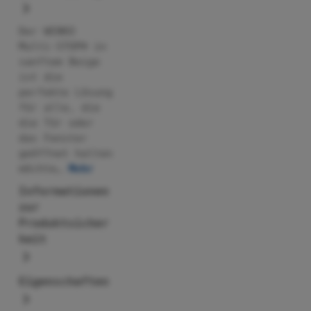
Der WENKO
Multi-STOP® in
sanftem Beige
ist die
perfekte Lösung
für alle, die
die Tür oder
das Fenster
geöffnet halten
möchte…
Mehr
Informationen
zur
Produktsicher
heit
Eigenschaften