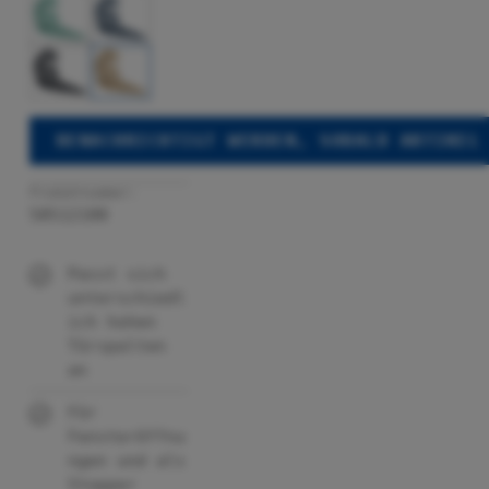
BENACHRICHTIGT WERDEN, SOBALD ARTIKEL
Produktnummer:
50512100
Passt sich
unterschiedl
ich hohen
Türspalten
an
Für
Fensteröffnu
ngen und als
Stopper