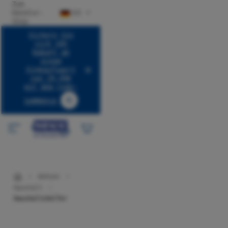
Zum
halt springen
Händler-
DE
Shop
Sichern Sie
sich 10%
Rabatt ab
einem
Einkaufswert
von 29,99€
mit dem Code:
SUMMER10
Code SUMMER10 kopieren
Wohnen
Haushalt
Haushaltshelfer