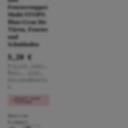
Fensterstopper
Multi-STOP®
Blau-Grau für
Türen, Fenster
und
Schubladen
5,29 €
Preise inkl.
MwSt. zzgl.
Versandkoste
n
Aktuell nicht
lieferbar
Ähnliche
Produkte