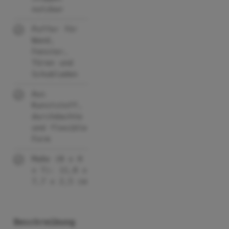
nutzbar
Puffer für
Wand,
Fenster,
Türen und
Schubladen
Aus
Kunststoff,
durchdachte
und flexible
Form
Maße (B x H
x T): 11,8 x
7,7 x 2,5 cm
Beschreibung