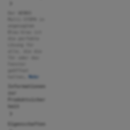
Der WENKO
Multi-STOP® in
angesagtem
Blau-Grau ist
die perfekte
Lösung für
alle, die die
Tür oder das
Fenster
geöffnet
halten…
Mehr
Informationen
zur
Produktsicher
heit
Eigenschaften