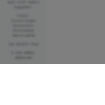
wenn nicht anders
angegeben.
Cookie-
Einstellungen
Datenschutz
Rücksendung
Impressum
FAQ
Zum Händler-Shop
© 2026 WENKO-
WENSELAAR