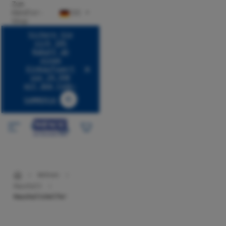
Zum
halt springen
Händler-
DE
Shop
Sichern Sie
sich 10%
Rabatt ab
einem
Einkaufswert
von 29,99€
mit dem Code:
SUMMER10
Code SUMMER10 kopieren
Wohnen
Haushalt
Haushaltshelfer