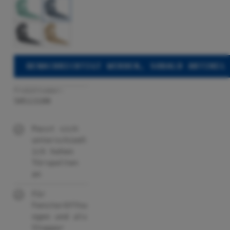
BENACHRICHTIGT WERDEN, SOBALD ARTIKEL
Produktnummer:
50513100
Passt sich
unterschiedl
ich hohen
Türspalten
an
Für
Fensteröffnu
ngen und als
Stopper