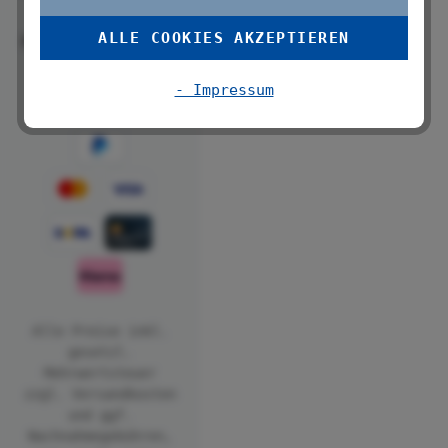
ALLE COOKIES AKZEPTIEREN
Folge uns
- Impressum
Alle Preise inkl.
gesetzl.
Mehrwertsteuer
zzgl.
Versandkosten
und ggf.
Nachnahmegebühren,