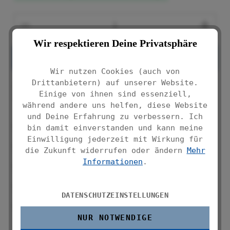
Produkt Anzahl: Gib den gewünschten We
Wir respektieren Deine Privatsphäre
IN DEN WARENKORB
Wir nutzen Cookies (auch von
Drittanbietern) auf unserer Website.
Produktnummer:
Einige von ihnen sind essenziell,
16824100
während andere uns helfen, diese Website
und Deine Erfahrung zu verbessern. Ich
3 Ablagekörbe und 2 Haken
bin damit einverstanden und kann meine
Einwilligung jederzeit mit Wirkung für
Mit Haken zum Aufhängen
die Zukunft widerrufen oder ändern
Mehr
Informationen
.
Massive Qualität
Chrom
DATENSCHUTZEINSTELLUNGEN
Maße (B x H x T): 25 x 62 x 14 cm
NUR NOTWENDIGE