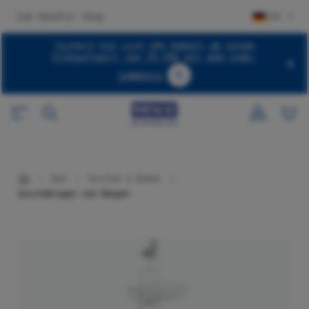
halt springen
Zum Händler-Shop
DE
Sichern Sie sich 10% Rabatt ab einem
Einkaufswert von 29,99€ mit dem Code:
SUMMER10
Code SUMMER10 kopieren
Bad
Duschen & Baden
Duschablagen zum Hängen
Bildergalerie überspringen