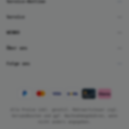
Service-Hotline
Service
WENKO
Über uns
Folge uns
Alle Preise inkl. gesetzl. Mehrwertsteuer zzgl.
Versandkosten
und ggf. Nachnahmegebühren, wenn
nicht anders angegeben.