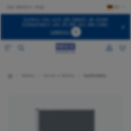
halt springen
Zum Händler-Shop
DE
Sichern Sie sich 10% Rabatt ab einem
Einkaufswert von 29,99€ mit dem Code:
SUMMER10
Code SUMMER10 kopieren
Wohnen
Garten & Balkon
Sichtschutz
Bildergalerie überspringen