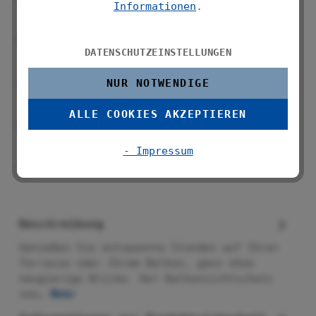
Informationen
.
vor indiskreten Blicken
Glasfaserverstärkte Folie, UV- und
DATENSCHUTZEINSTELLUNGEN
witterungsbeständig
Schnelltrocknend und reißfest, bei
NUR NOTWENDIGE
Bedarf zuschneidbar
ALLE COOKIES AKZEPTIEREN
Maße (B x L): 85 x 500 cm, inkl. 25 UV-
beständigen Kabelbindern
- Impressum
Beschreibung
Genießen Sie entspannte Stunden auf Ihrer
Terrasse oder Ihrem Balkon, ganz ohne
neugierige Blicke. Der Balkonsichtschutz
von…
Mehr