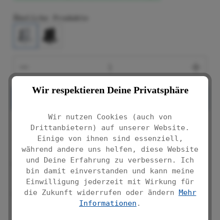
Ähnliche Produkte
Produkt Anzahl: Gib den gewünschten We
Wir respektieren Deine Privatsphäre
IN DEN WARENKORB
Wir nutzen Cookies (auch von
Produktnummer:
Drittanbietern) auf unserer Website.
25881197
Einige von ihnen sind essenziell,
während andere uns helfen, diese Website
und Deine Erfahrung zu verbessern. Ich
SCHÖNER WOHNEN-Kollektion Doppel-
bin damit einverstanden und kann meine
Duschhaken BROLA
Einwilligung jederzeit mit Wirkung für
die Zukunft widerrufen oder ändern
Mehr
Hergestellt aus hochwertigem,
Informationen
.
rostfreiem Edelstahl