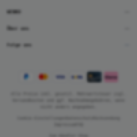
WENKO
Über uns
Folge uns
Alle Preise inkl. gesetzl. Mehrwertsteuer zzgl.
Versandkosten
und ggf. Nachnahmegebühren, wenn
nicht anders angegeben.
Cookie-Einstellungen
Datenschutz
Rücksendung
Impressum
FAQ
Zum Händler-Shop