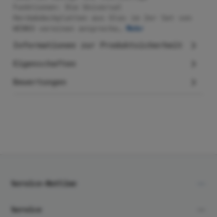
Funktionen: Die Universal
Herdabdeckplatten aus Glas im 2er Set von
WENKO vereinen anspreche…
Mehr
Informationen zur Produktsicherheit
Eigenschaften
Bewertungen
Service-Hotline
Service