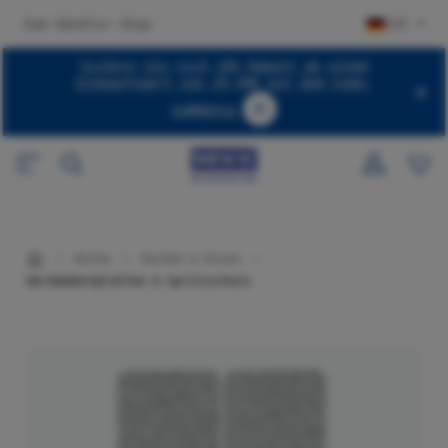
halt springen
Zum Händler-Shop
DE
Sichern Sie sich 10% Rabatt ab einem
Einkaufswert von 29,99€ mit dem Code:
SUMMER10
Code SUMMER10 kopieren
Küche
Kochen & Essen
Herdabdeckplatten & Spritzschutz
Bildergalerie überspringen