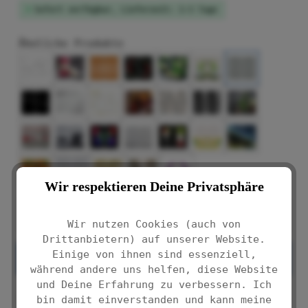
Sofort verfügbar, Lieferzeit: 1-3 Tage
Ähnliche Produkte
Wir respektieren Deine Privatsphäre
Produkt Anzahl: Gib den gewünschten We
Wir nutzen Cookies (auch von
Drittanbietern) auf unserer Website.
Einige von ihnen sind essenziell,
IN DEN WARENKORB
während andere uns helfen, diese Website
und Deine Erfahrung zu verbessern. Ich
Produktnummer:
bin damit einverstanden und kann meine