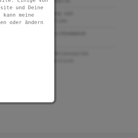
site. Einige von
urbaner Zementoptik
bsite und Deine
Zur Aufbewahrung von
d kann meine
Zahnputzutensilien
fen oder ändern
Unterseite rutschhemmend
beschichtet
Weitere LONDA-Accessoires
ergänzend erhältlich