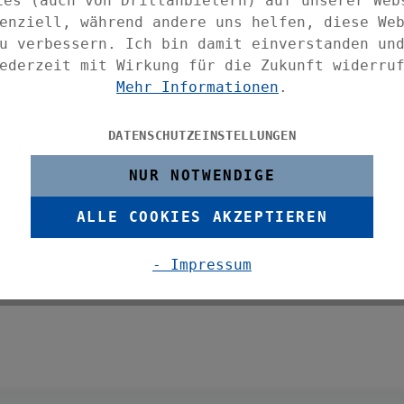
ies (auch von Drittanbietern) auf unserer Web
fft eine perfekte Balance zwischen
enziell, während andere uns helfen, diese We
Flair, denn die sanften Grautöne des
u verbessern. Ich bin damit einverstanden un
le Atmosphäre in Ihr Badezimmer-
ederzeit mit Wirkung für die Zukunft widerru
er Keramik, ist er nicht nur robust und
Mehr Informationen
.
nigen. Die glatte Innenfläche ermöglicht
chere Beschichtung am Boden sorgt dafür,
m Waschbeckenrand oder der
DATENSCHUTZEINSTELLUNGEN
NUR NOTWENDIGE
nd zum Zahnputzbecher finden Sie in der
ALLE COOKIES AKZEPTIEREN
en Seifenspender, eine Seifenablage und
- Impressum