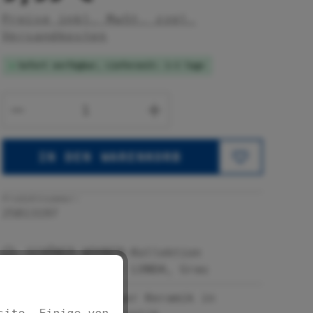
Preise inkl. MwSt. zzgl.
Versandkosten
Sofort verfügbar, Lieferzeit: 1-3 Tage
Produkt Anzahl: Gib den gewünsc
IN DEN WARENKORB
Produktnummer:
25813197
SCHÖNER WOHNEN-Kollektion
Zahnputzbecher LONDA, Grau
Aus hochwertiger Keramik in