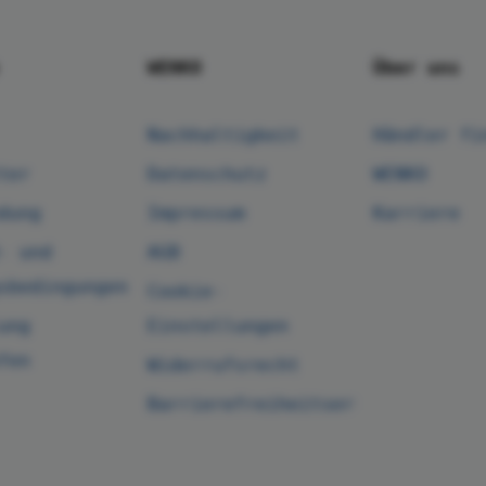
WENKO
Über uns
Nachhaltigkeit
Händler fi
ter
Datenschutz
WENKO
dung
Impressum
Karriere
- und
AGB
sbedingungen
Cookie-
ung
Einstellungen
fen
Widerrufsrecht
Barrierefreiheitserklärung