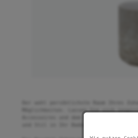
Der wohl persönlichste Raum Ihres Zuh
Möglichkeiten. Lassen Sie sich inspir
Accessoires und dem Duschzubehör der 
und Stil in Ihr Badezimmer.