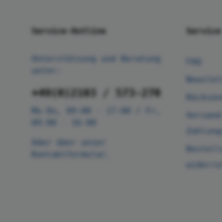
Service-Hotline
Service
Unterstützung und Beratung
FAQ
unter:
Newslet
+49(0)2103 / 573-270
Rücksen
Mo-Do, 09:00 - 17:00 / Fr,
Versand
09:00 - 16:00
Zahlung
Oder über unser
Bestell
Kontaktformular
.
widerru