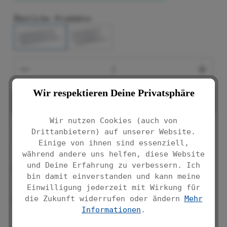
Ähnliche Produkte
Produkt Anzahl: Gib den gewünschten We
Wir respektieren Deine Privatsphäre
IN DEN WARENKORB
Wir nutzen Cookies (auch von
Produktnummer:
Drittanbietern) auf unserer Website.
54934100
Einige von ihnen sind essenziell,
während andere uns helfen, diese Website
und Deine Erfahrung zu verbessern. Ich
Zur Aufbewahrung von Gewürzen,
bin damit einverstanden und kann meine
Küchenutensilien und Deko-Elementen
Einwilligung jederzeit mit Wirkung für
die Zukunft widerrufen oder ändern
Mehr
Aus pulverbeschichtetem Metall im
Informationen
.
gemütlichen Landhaus-Stil, Weiß