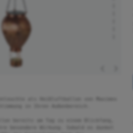
enleuchte als Heißluftballon von Maximex
Stimmung in Ihren Außenbereich.
llon bereits am Tag zu einem Blickfang,
hre besondere Wirkung. Sobald es dunkel