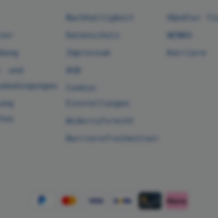
Nachhaltigkeit
Händler fi
ter
Datenschutz
WENKO
dung
Impressum
Karriere
- und
AGB
sbedingungen
Cookie-
ung
Einstellungen
fen
Widerrufsrecht
Barrierefreiheitserklärung