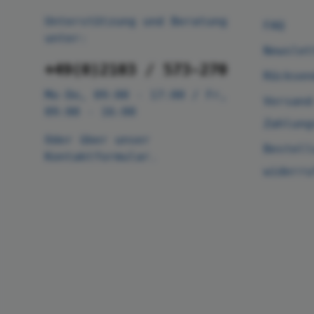
Unterstützung und Beratung
FAQ
unter:
Newslet
+49(0)2103 / 573-270
Rücksen
Mo-Do, 09:00 - 17:00 / Fr,
Versand
09:00 - 16:00
Zahlung
Oder über unser
Bestell
Kontaktformular
.
widerru