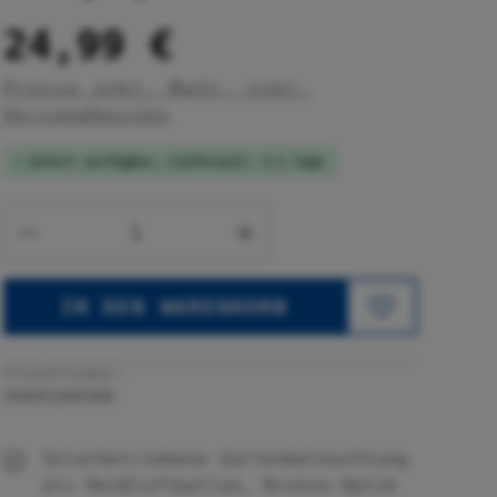
24,99 €
Preise inkl. MwSt. zzgl.
Versandkosten
Sofort verfügbar, Lieferzeit: 1-3 Tage
Produkt Anzahl: Gib den gewünsc
IN DEN WARENKORB
Produktnummer:
9949160500
Solarbetriebene Gartenbeleuchtung
als Heißluftballon, Bronze-Optik