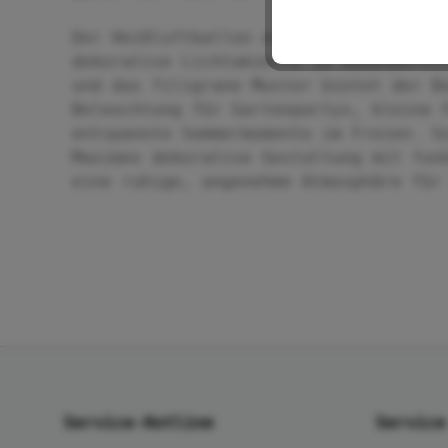
Der Heißluftballon eignet sich auch a
dekorative Lichtakzente im Außenberei
und das filigrane Muster bietet der B
Beleuchtung für Gartenpartys, kleine 
entspannte Sommermomente im Freien. S
Maximex dekorative Gestaltung mit fun
eine ruhige, angenehme Atmosphäre für
Service-Hotline
Service