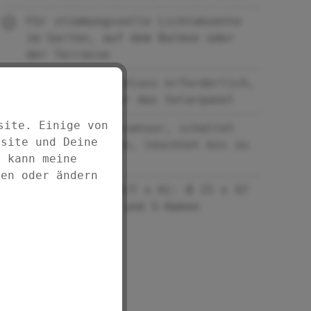
Für stimmungsvolle Lichtakzente
im Garten, auf dem Balkon oder
der Terrasse
Kein Stromanschluss erforderlich,
LEDs laden über das Solarpanel
site. Einige von
Mit Dämmerungssensor, schaltet
bsite und Deine
automatisch ein, leuchtet bis zu
d kann meine
10 Stunden
fen oder ändern
Maße gesamt (B/T x H): Ø 15 x 47
cm, mit Kette und S-Haken