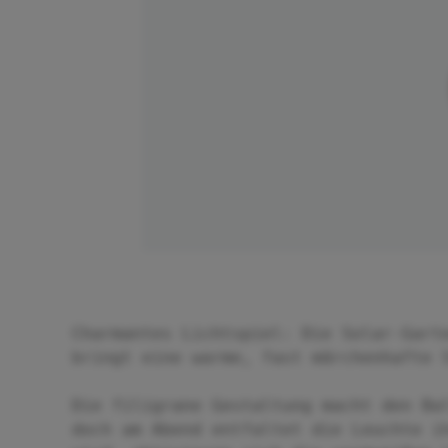
Charmantes Lichtspiel: Die Solar-Gart
bringt eine warme, fast märchenhafte 
Die filigrane Gestaltung macht den Ba
doch am Abend entfaltet die Leuchte i