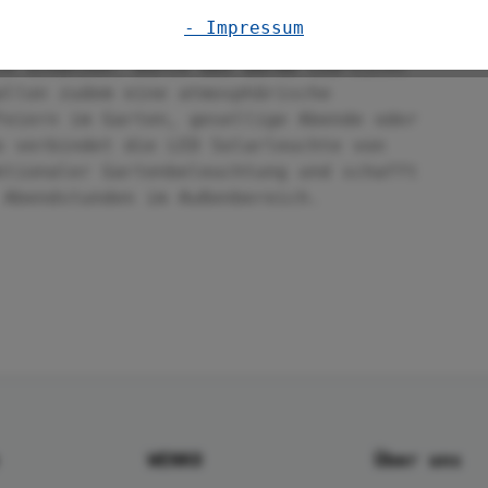
- Impressum
ls liebevolles Geschenk für Menschen, die
ch schätzen. Durch das warme LED-Licht
allon zudem eine atmosphärische
Feiern im Garten, gesellige Abende oder
o verbindet die LED Solarleuchte von
ktionaler Gartenbeleuchtung und schafft
 Abendstunden im Außenbereich.
WENKO
Über uns