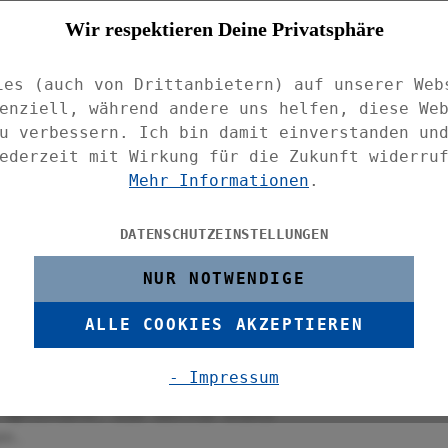
Wir respektieren Deine Privatsphäre
hmesser von 8,5 cm. So entsteht ein
cht ständig hin und her bewegt zu werden,
ies (auch von Drittanbietern) auf unserer Web
anstrengend.
enziell, während andere uns helfen, diese We
u verbessern. Ich bin damit einverstanden un
e, energiesparende LEDs (17 Lumen) das
ederzeit mit Wirkung für die Zukunft widerru
le, wie z. Bsp. eine Leselampe, wird
Mehr Informationen
.
DATENSCHUTZEINSTELLUNGEN
. Mit ihrem geringen Gewicht von nur 140
tterien gehören nicht zum Lieferumfang)
NUR NOTWENDIGE
berfläche liegt sie leicht und
ALLE COOKIES AKZEPTIEREN
ist nicht nur unentbehrlich für Tüftler
- Impressum
n Alltagssituationen - vom Lesen von
 Splittern. Sie sollte stets
en.