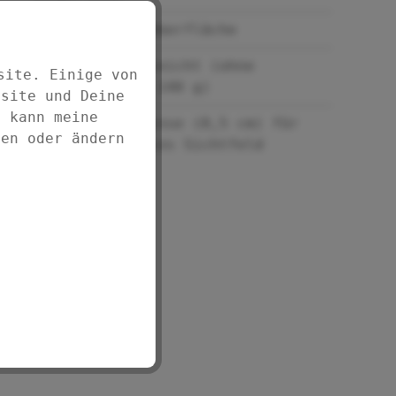
Mit Softgrip-Oberfläche
Handlich und leicht (ohne
site. Einige von
Batterien nur 140 g)
bsite und Deine
d kann meine
Extra große Linse (8,5 cm) für
fen oder ändern
ein komfortables Sichtfeld