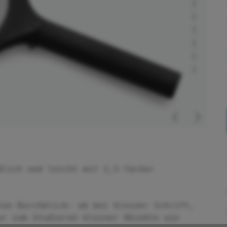
dlich und leicht mit 2,5-facher
len Durchblick: ob bei kleiner Schrift,
ur zum Studieren kleiner Objekte wie