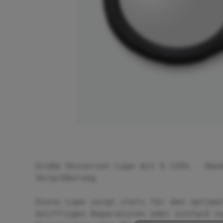
Große Universal-Lupe mit 6 LEDs - Han
Vergrößerung
Diese Lupe sorgt stets für den optima
kniffligen Reparaturen oder einfach n