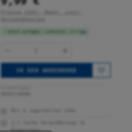
9,99 €
Preise inkl. MwSt. zzgl.
Versandkosten
Sofort verfügbar, Lieferzeit: 1-3 Tage
Produkt Anzahl: Gib den gewünsc
IN DEN WARENKORB
Produktnummer:
9926110500
Mit 6 superhellen LEDs
2,5-fache Vergrößerung (6
Dioptrien)