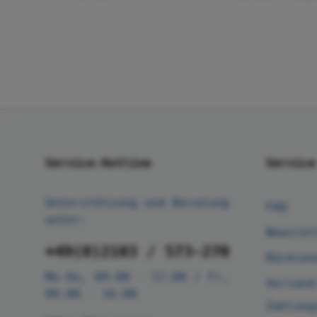
Service-Hotline
Service
Unterstützung und Beratung
FAQ
unter:
Newslet
+49(0)2103 / 573-270
Rücksen
Mo-Do, 09:00 - 17:00 / Fr,
Versand
09:00 - 16:00
Zahlung