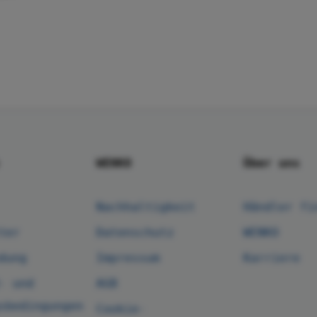
WENKO
Über uns
Nachhaltigkeit
Händler fi
ter
Datenschutz
WENKO
dung
Impressum
Karriere
- und
AGB
sbedingungen
Cookie-