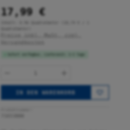
17,99 €
Inhalt:
0.96 Quadratmeter
(18,74 € / 1
Quadratmeter)
Preise inkl. MwSt. zzgl.
Versandkosten
Sofort verfügbar, Lieferzeit: 1-3 Tage
Produkt Anzahl: Gib den gewünsc
IN DEN WARENKORB
Produktnummer:
71653800