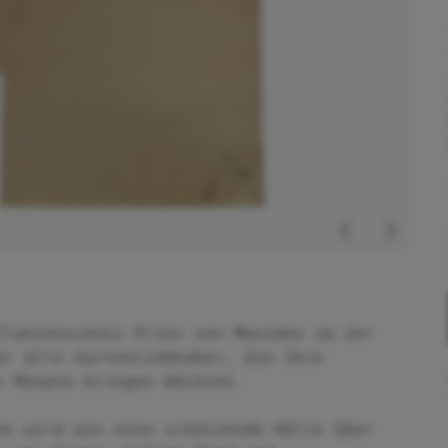
flanzenschutz-Vlies von Maximex im 2er
ür alle Gartenliebhaber, die Ihre
n Monate bringen möchten.
en wird wie eine schützende Hülle über