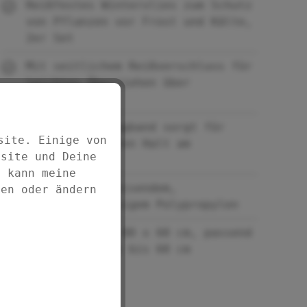
Reißfestes Wintervlies zum Schutz
von Pflanzen vor Frost und Kälte,
2er Set
Mit seitlichem Reißverschluss für
leichtes Überziehen über
Kübelpflanzen
Praktisches Zugband sorgt für
site. Einige von
festen, sicheren Halt am
bsite und Deine
Pflanzengefäß
d kann meine
Aus wasserabweisendem,
fen oder ändern
lichtdurchlässigem Polypropylen
Maße (B x H): 80 x 60 cm, passend
für Wuchshöhen bis 60 cm