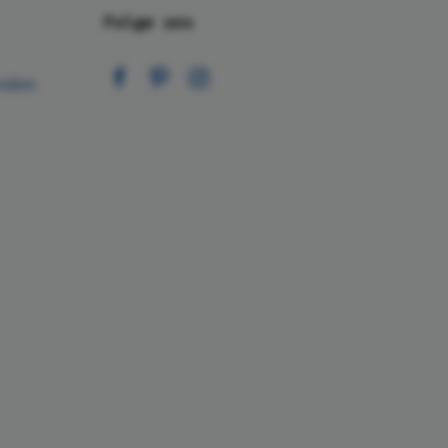
Folge uns
nden