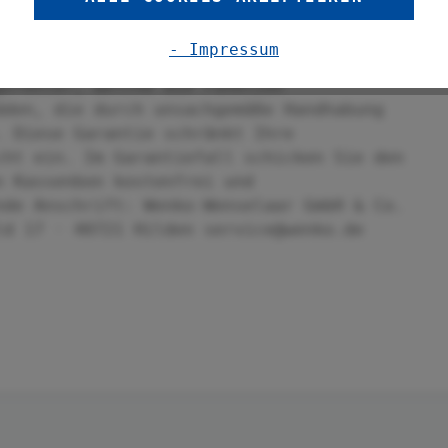
ylen
- Impressum
Garantie ab Kaufdatum. Die Garantie
gsfehler, welche die Funktion
äden, die durch unsachgemäße Handhabung
. Diese Garantie schränkt Ihre
cht ein. Im Garantiefall schicken Sie den
n Kassenbon kostenfrei und
nde Anschrift: Wenko-Wenselaar GmbH & Co.
ld 17 · 40721 Hilden service@wenko.de