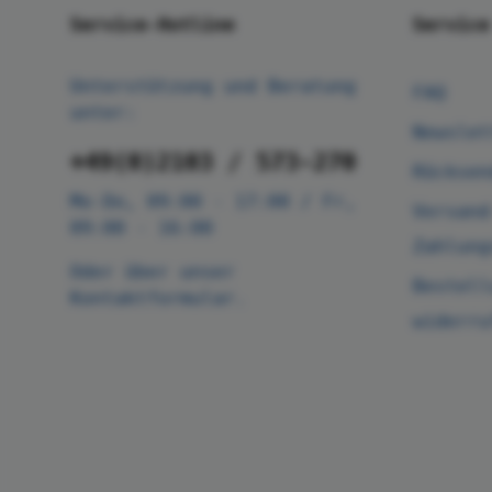
Service-Hotline
Service
Unterstützung und Beratung
FAQ
unter:
Newslet
+49(0)2103 / 573-270
Rücksen
Mo-Do, 09:00 - 17:00 / Fr,
Versand
09:00 - 16:00
Zahlung
Oder über unser
Bestell
Kontaktformular
.
widerru