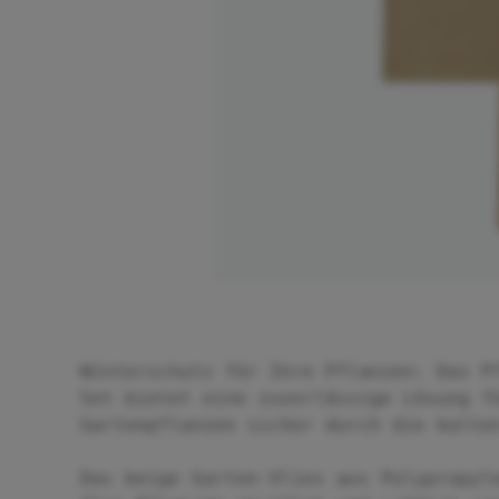
Winterschutz für Ihre Pflanzen: Das P
Set bietet eine zuverlässige Lösung f
Gartenpflanzen sicher durch die kalte
Das beige Garten-Vlies aus Polypropyl