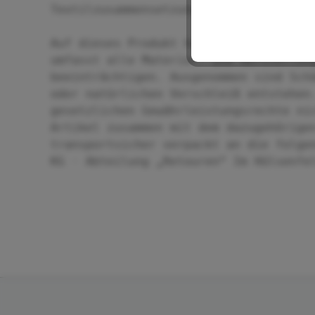
Textilzusammensetzung: 100 % Polyprop
Auf dieses Produkt haben Sie 5 Jahre 
umfasst alle Material- und Herstellun
beeinträchtigen. Ausgenommen sind Sch
oder natürlichen Verschleiß entstehen
gesetzlichen Gewährleistungsrechte ni
Artikel zusammen mit dem dazugehörige
transportsicher verpackt an die folge
KG · Abteilung „Retouren“ Im Hülsenfe