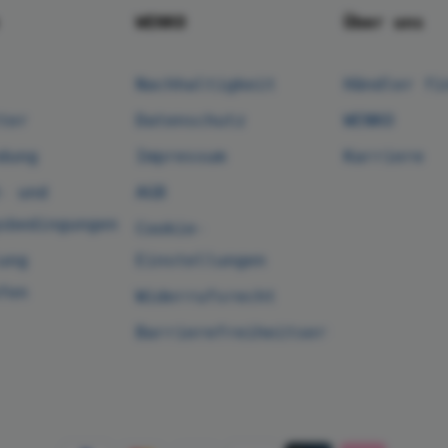
WENKO
Über uns
Nachhaltigkeit
Händler fi
ter
Datenschutz
WENKO
dung
Impressum
Karriere
- und
AGB
sbedingungen
Cookie-
ung
Einstellungen
fen
Widerrufsrecht
Barrierefreiheitserklärung