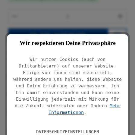
Produkt Anzahl: Gib den gewünschten We
IN DEN WARENKORB
Wir respektieren Deine Privatsphäre
Produktnummer:
26344100
Wir nutzen Cookies (auch von
Drittanbietern) auf unserer Website.
Einige von ihnen sind essenziell,
Handbemalter Keramik Seifenspender für
während andere uns helfen, diese Website
stilvolles Badezimmerdesign
und Deine Erfahrung zu verbessern. Ich
bin damit einverstanden und kann meine
Weißer und schwarzer Seifenspender,
Einwilligung jederzeit mit Wirkung für
ideal für modernes Badezimmer
die Zukunft widerrufen oder ändern
Mehr
Kompakte Maße 8x18x9 cm, ideal für
Informationen
.
jedes Badezimmerdesign geeignet
Fassungsvermögen 0,34 l für
DATENSCHUTZEINSTELLUNGEN