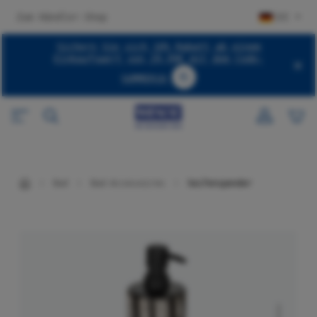
halt springen
Zum Händler-Shop
DE
Sichern Sie sich 10% Rabatt ab einem
Einkaufswert von 29,99€ mit dem Code:
SUMMER10
Code SUMMER10 kopieren
Bad
Bad-Accessoires
Seifenspender
Bildergalerie überspringen