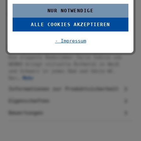
langanhaltenden Einsatz im Badezimmer
NUR NOTWENDIGE
Stilvolle Badezimmer Accessoires von
WENKO für zeitloses Design
ALLE COOKIES AKZEPTIEREN
- Impressum
Beschreibung
Die elegante Badezimmer-Serie Subiza von
WENKO bringt stilvolle Ästhetik in Weiß
und Schwarz in jedes Bad und Gäste-WC.
Der…
Mehr
Informationen zur Produktsicherheit
Eigenschaften
Bewertungen