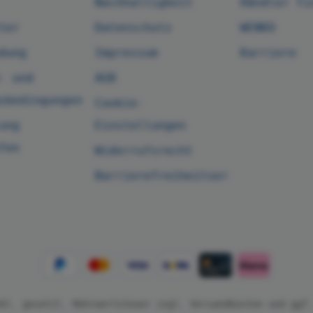
Nachhaltigkeit
Händler fi
ter
Datenschutz
WENKO
dung
Impressum
Karriere
- und
AGB
sbedingungen
Cookie-
ung
Einstellungen
fen
Widerrufsrecht
Barrierefreiheitserklärung
nkl. gesetzl. Mehrwertsteuer zzgl.
Versandkosten
und ggf.