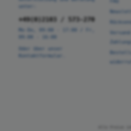
FAQ
unter:
Newslet
+49(0)2103 / 573-270
Rücksen
Mo-Do, 09:00 - 17:00 / Fr,
Versand
09:00 - 16:00
Zahlung
Oder über unser
Bestell
Kontaktformular
.
widerru
Alle Preise i