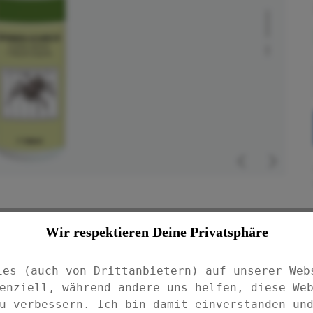
Wir respektieren Deine Privatsphäre
beltieren! Mit dem Spinnen-Schreck
. wirksam von Spinnen und deren Nestern.
ies (auch von Drittanbietern) auf unserer Web
erhindert. Die Flasche mit
enziell, während andere uns helfen, diese We
00 ml. Made in Germany.
u verbessern. Ich bin damit einverstanden un