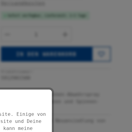
Versandkosten
Sofort verfügbar, Lieferzeit: 1-3 Tage
Produkt Anzahl: Gib den gewünsc
IN DEN WARENKORB
Produktnummer:
5912901500
Effektives Spinnen-Abwehrspray
beseitigt Spinnen und Spinnen-
Nester
site. Einige von
Verhindert die Neuansiedlung von
bsite und Deine
Spinnen
d kann meine