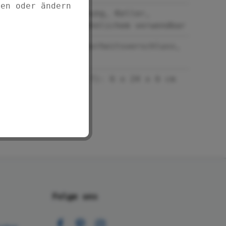
fen oder ändern
Ideal für Wohnung, Keller,
Garage, oder ähnlichem verwendbar
Mit Kindersicherheitsverschluss,
500 ml Inhalt
Maße (B x H x T): 6 x 24 x 6 cm
Folge uns