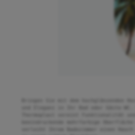
Bringen Sie mit dem hochglänzenden Ho
und Eleganz in Ihr Bad oder Gäste-WC.
Thermoplast vereint Funktionalität un
beeindruckende mehrfarbige Oberfläche
verleiht Ihrem Badezimmer einen Hauch