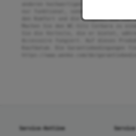
anderen hochwertigen Badaccessoires. 
nur funktional, sondern auch ein stil
den Komfort und die Eleganz, die Sie 
Machen Sie den WC-Sitz Corbara zu ein
Sie die Vorteile, die er bietet, währ
Accessoire fungiert. Auf dieses Produ
Kaufdatum. Die Garantiebedingungen fi
https://www.wenko.com/de/garantiebedi
Service-Hotline
Service