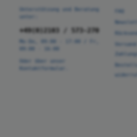
Unterstützung und Beratung
FAQ
unter:
Newslet
+49(0)2103 / 573-270
Rücksen
Mo-Do, 09:00 - 17:00 / Fr,
Versand
09:00 - 16:00
Zahlung
Oder über unser
Bestell
Kontaktformular
.
widerru