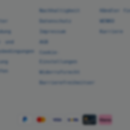
Nachhaltigkeit
Händler fi
ter
Datenschutz
WENKO
dung
Impressum
Karriere
- und
AGB
sbedingungen
Cookie-
ung
Einstellungen
fen
Widerrufsrecht
Barrierefreiheitserklärung