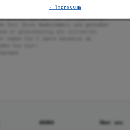
Der WC-Sitz Corbara von WENKO ist nicht
- Impressum
volles Element in Ihrem Badezimmer, das
verdienen, perfekt zur Geltung bringt.
em Teil Ihres Badezimmers und genießen
end er gleichzeitig als stilvolles
kt haben Sie 3 Jahre Garantie ab
nden Sie hier:
ngungen
WENKO
Über uns