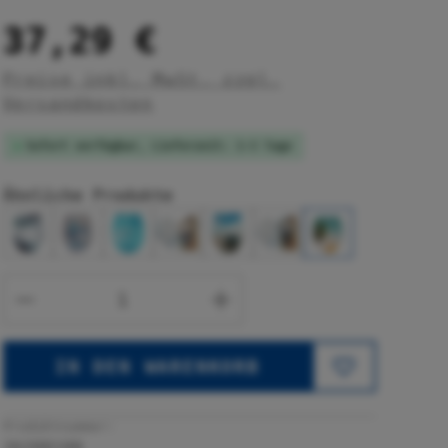
37,29 €
Preise inkl. MwSt. zzgl.
Versandkosten
Sofort verfügbar, Lieferzeit: 1-3 Tage
Ähnliche Produkte
Produkt Anzahl: Gib den gewünsc
IN DEN WARENKORB
Produktnummer:
26208100