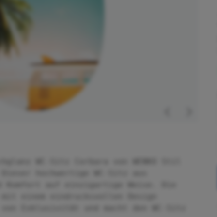
chglanz WC-Sitz Corbara von WENKO Stil
 Dieser hochwertige WC-Sitz aus
d Komfort auf einzigartige Weise. Die
 mit einem eindrucksvollen Design
 von Exklusivität und macht den WC-Sitz