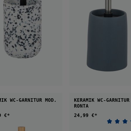
IN DEN WARENKORB
IN DEN WARENKOR
MIK WC-GARNITUR MOD.
KERAMIK WC-GARNITUR
RONTA
9 €*
24,99 €*
ärer Preis:
Regulärer Preis:
Durchsch