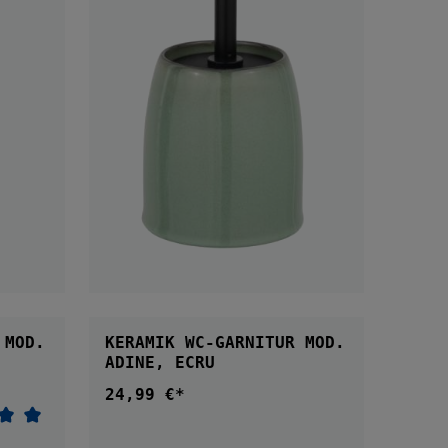
B
IN DEN WARENKORB
 MOD.
KERAMIK WC-GARNITUR MOD.
ADINE, ECRU
24,99 €*
Regulärer Preis:
nittliche Bewertung von 5 von 5 Sternen