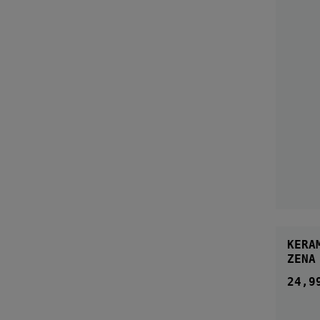
KERA
ZENA
24,9
Regul