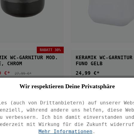
IN DEN WARENKORB
RABATT 30%
IN DEN WARENKOR
MIK WC-GARNITUR MOD.
KERAMIK WC-GARNITUR
E, CHROM
FUNO GELB
9 €*
24,99 €*
ufspreis:
Regulärer Preis:
REGULÄRER PREIS:
27,99 €*
Wir respektieren Deine Privatsphäre
ies (auch von Drittanbietern) auf unserer Web
enziell, während andere uns helfen, diese We
u verbessern. Ich bin damit einverstanden un
ederzeit mit Wirkung für die Zukunft widerru
Mehr Informationen
.