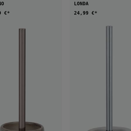
NO
LONDA
9 €*
24,99 €*
ärer Preis:
Regulärer Preis: