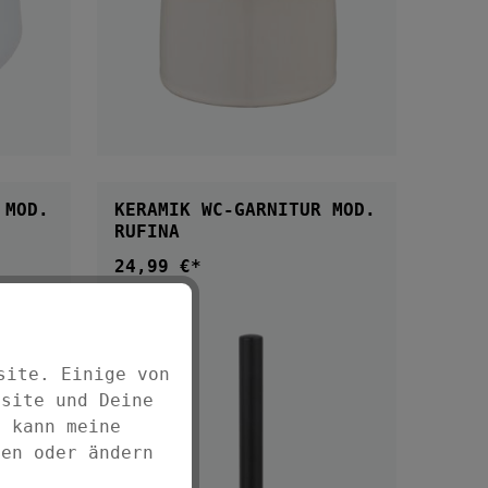
B
IN DEN WARENKORB
 MOD.
KERAMIK WC-GARNITUR MOD.
RUFINA
24,99 €*
Regulärer Preis:
site. Einige von
bsite und Deine
d kann meine
fen oder ändern