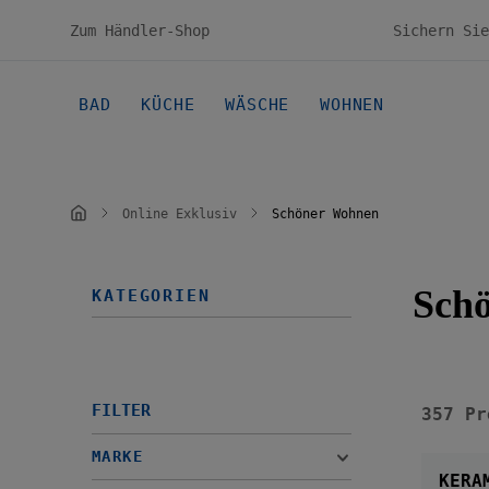
en
Zur Hauptnavigation springen
Zum Händler-Shop
BAD
KÜCHE
WÄSCHE
WOHNEN
Online Exklusiv
Schöner Wohnen
Sch
KATEGORIEN
FILTER
357 Pr
MARKE
KERA