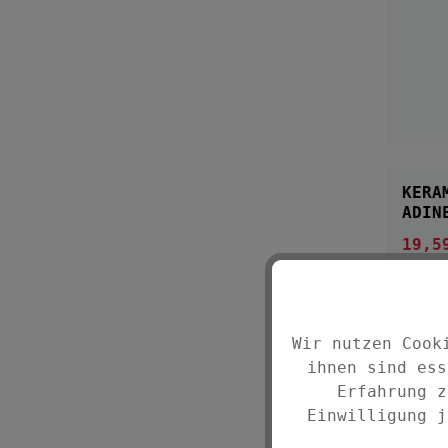
KERA
ADIN
19,5
Verka
Wir nutzen Cook
ihnen sind ess
Erfahrung z
Einwilligung j