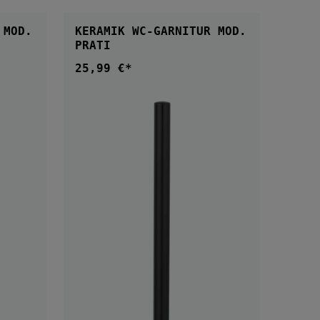
IN DEN WARENKORB
B
 MOD.
KERAMIK WC-GARNITUR MOD.
PRATI
25,99 €*
Regulärer Preis: