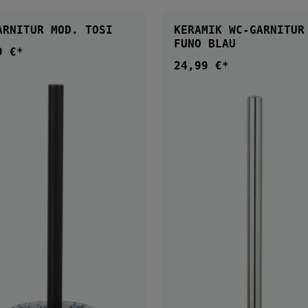
IN DEN WARENKORB
IN DEN WARENKOR
ARNITUR MOD. TOSI
KERAMIK WC-GARNITUR
FUNO BLAU
9 €*
ärer Preis:
24,99 €*
Regulärer Preis: