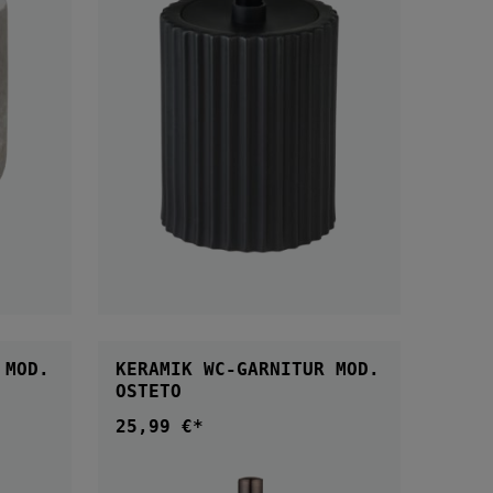
B
IN DEN WARENKORB
 MOD.
KERAMIK WC-GARNITUR MOD.
OSTETO
25,99 €*
Regulärer Preis: