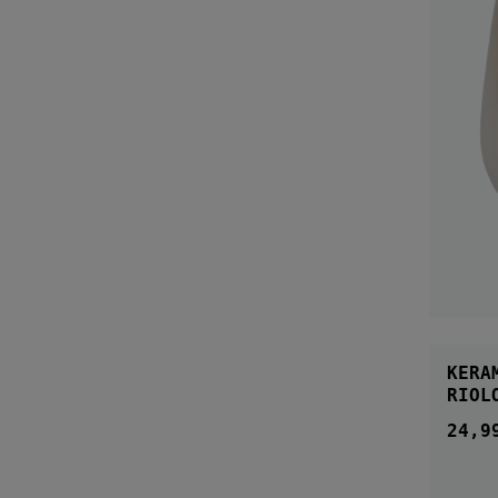
KERA
RIOL
24,9
Regul