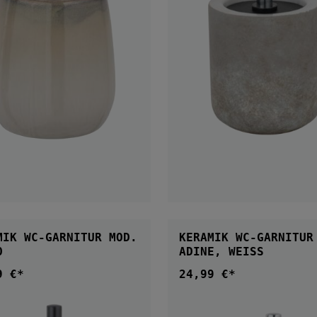
IN DEN WARENKORB
IN DEN WARENKOR
MIK WC-GARNITUR MOD.
KERAMIK WC-GARNITUR
O
ADINE, WEISS
9 €*
24,99 €*
ärer Preis:
Regulärer Preis: